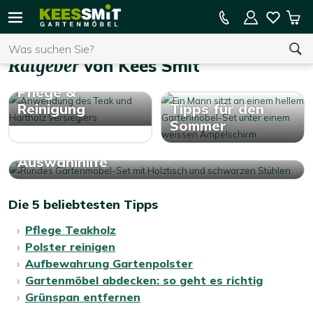
Kees
15 % Kassenrabatt auf die gesamte Kollektion
Mei
Smit
Suchen
War
Home
Ratgeber
Gartenmöbel
Ratgeber
von Kees Smit
Pflege &
Sie haben keine Artikel in Ihrem Warenkorb.
Reinigung
Tipps für den
Sommer
Auswahlhilfe
Die 5 beliebtesten Tipps
Pflege Teakholz
Polster reinigen
Aufbewahrung Gartenpolster
Gartenmöbel abdecken: so geht es richtig
Grünspan entfernen