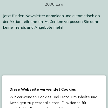
Jetzt für den Newsletter anmelden und automatisch an
der Aktion teilnehmen. Außerdem verpassen Sie dann
keine Trends und Angebote mehr!
Ihre persönlichen Daten werden gemäß
unserer
Datenschutzerklärung
und
Cookie-
Diese Webseite verwendet Cookies
Einstellungen
verarbeitet. Abmeldung jederzeit
möglich.
Teilnahmebedingungen
Gutscheinaktion lesen.
Wir verwenden Cookies und Data, um Inhalte und
Anzeigen zu personalisieren, Funktionen für