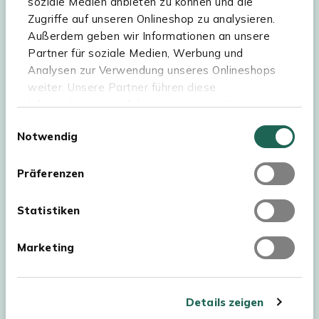
soziale Medien anbieten zu können und die
Zugriffe auf unseren Onlineshop zu analysieren.
Hilfe & Service
Außerdem geben wir Informationen an unsere
Partner für soziale Medien, Werbung und
Sortiment
Analysen zur Verwendung unseres Onlineshops
weiter. Unsere Partner führen diese
Kees Smit Gartenmöbel
Informationen möglicherweise mit weiteren
Experience Stores XXL
Daten zusammen, die Sie ihnen bereitgestellt
Einwilligungsauswahl
Notwendig
haben oder die sie im Rahmen Ihrer Nutzung der
Dienste gesammelt haben. Für eine optimale
Webseite müssen Sie die Cookies akzeptieren.
Präferenzen
Klicken Sie dafür auf „OK“.
Statistiken
Marketing
Details zeigen