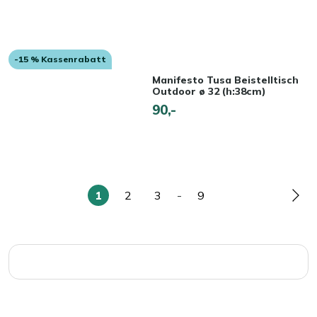
-15 % Kassenrabatt
Manifesto Tusa Beistelltisch
Outdoor ø 32 (h:38cm)
90,-
1
2
3
-
9
Sie
Seite
Seite
Seite
Seit
lesen
gerade
die
Seite