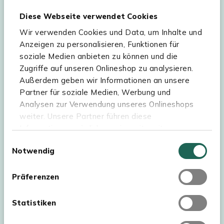
unserer
Datenschutzerklärung
und
Cookie-
Diese Webseite verwendet Cookies
Einstellungen
verarbeitet. Abmeldung jederzeit
möglich.
Teilnahmebedingungen
Gutscheinaktion lesen.
Wir verwenden Cookies und Data, um Inhalte und
Anzeigen zu personalisieren, Funktionen für
soziale Medien anbieten zu können und die
Zugriffe auf unseren Onlineshop zu analysieren.
Hilfe & Service
Außerdem geben wir Informationen an unsere
Partner für soziale Medien, Werbung und
Sortiment
Analysen zur Verwendung unseres Onlineshops
weiter. Unsere Partner führen diese
Kees Smit Gartenmöbel
Informationen möglicherweise mit weiteren
Experience Stores XXL
Daten zusammen, die Sie ihnen bereitgestellt
Einwilligungsauswahl
Notwendig
haben oder die sie im Rahmen Ihrer Nutzung der
Dienste gesammelt haben. Für eine optimale
Webseite müssen Sie die Cookies akzeptieren.
Präferenzen
Klicken Sie dafür auf „OK“.
Statistiken