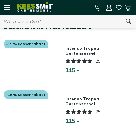
Kees
15 % Kassenrabatt auf die gesamte Kollektion
Mei
Smit
Suchen
War
Startseite
Gartenmöbel
Dauerhaft im Preis reduziert
-15 % Kassenrabatt
Sie haben keine Artikel in Ihrem Warenkorb.
Intenso Tropea
Gartensessel
(25)
115,-
-15 % Kassenrabatt
Intenso Tropea
Gartensessel
(25)
115,-