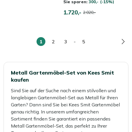
Sie sparen:
300,-
(-15%)
1.720,-
2.020,-
1
2
3
-
5
Sie
Seite
Seite
Seite
Seit
lesen
gerade
die
Metall Gartenmöbel-Set von Kees Smit
Seite
kaufen
Sind Sie auf der Suche nach einem stilvollen und
langlebigen Gartenmöbel-Set aus Metall für Ihren
Garten? Dann sind Sie bei Kees Smit Gartenmöbel
genau richtig. In unserem umfangreichen
Sortiment finden Sie garantiert ein passendes
Metall Gartenmöbel-Set, das perfekt zu Ihrer