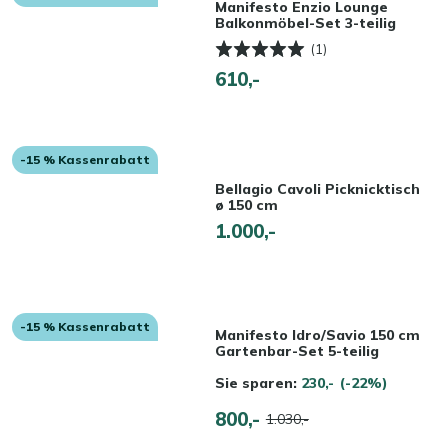
Manifesto Enzio Lounge
Balkonmӧbel-Set 3-teilig
(1)
610,-
-15 % Kassenrabatt
Bellagio Cavoli Picknicktisch
ø 150 cm
1.000,-
-15 % Kassenrabatt
Manifesto Idro/Savio 150 cm
Gartenbar-Set 5-teilig
Sie sparen:
230,-
(-22%)
800,-
1.030,-