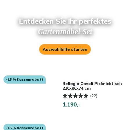
Entdecken Sie Ihr perfektes
Gartenmöbel-Set
Auswahlhilfe starten
-15 % Kassenrabatt
Bellagio Cavoli Picknicktisch
220x86x74 cm
(22)
1.190,-
-15 % Kassenrabatt