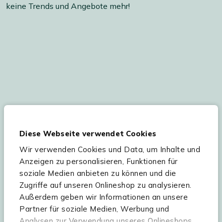
keine Trends und Angebote mehr!
Ihre persönlichen Daten werden gemäß
unserer
Datenschutzerklärung
und
Cookie-
Diese Webseite verwendet Cookies
Einstellungen
verarbeitet. Abmeldung jederzeit
möglich.
Teilnahmebedingungen
Gutscheinaktion lesen.
Wir verwenden Cookies und Data, um Inhalte und
Anzeigen zu personalisieren, Funktionen für
soziale Medien anbieten zu können und die
Zugriffe auf unseren Onlineshop zu analysieren.
Hilfe & Service
Außerdem geben wir Informationen an unsere
Partner für soziale Medien, Werbung und
Sortiment
Analysen zur Verwendung unseres Onlineshops