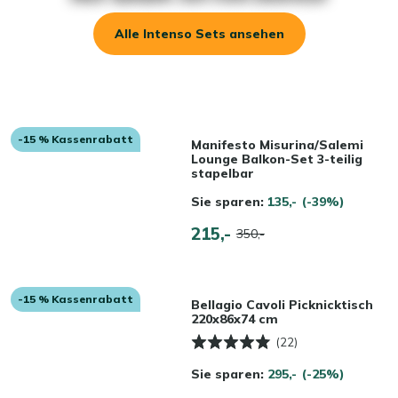
Alle Intenso Sets ansehen
-15 % Kassenrabatt
Manifesto Misurina/Salemi
Lounge Balkon-Set 3-teilig
stapelbar
Sie sparen:
135,-
(-39%)
215,-
350,-
-15 % Kassenrabatt
Bellagio Cavoli Picknicktisch
220x86x74 cm
(22)
Sie sparen:
295,-
(-25%)