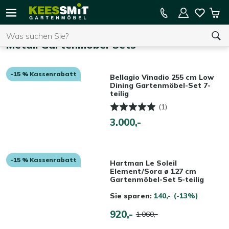
Kees
15 % Kassenrabatt auf die gesamte Kollektion
Mei
Smit
Suchen
War
Startseite
Gartenmöbel
Metall Gartenmöbel-Sets
-15 % Kassenrabatt
Sie haben keine Artikel in Ihrem Warenkorb.
Bellagio Vinadio 255 cm Low
Dining Gartenmöbel-Set 7-
teilig
(1)
3.000,-
-15 % Kassenrabatt
Hartman Le Soleil
Element/Sora ø 127 cm
Gartenmöbel-Set 5-teilig
Sie sparen:
140,-
(-13%)
920,-
1.060,-