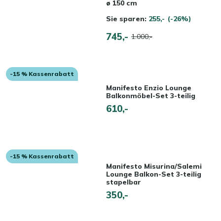
ø 150 cm
Sie sparen:
255,-
(-26%)
745,-
1.000,-
-15 % Kassenrabatt
Manifesto Enzio Lounge
Balkonmӧbel-Set 3-teilig
610,-
-15 % Kassenrabatt
Manifesto Misurina/Salemi
Lounge Balkon-Set 3-teilig
stapelbar
350,-