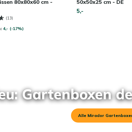
issen 80x80x60 cm -
50x50x25 cm - DE
5,-
(13)
n:
4,-
(-17%)
eu: Gartenboxen d
Alle Mirador Gartenboxe