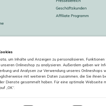
Pressebereich
Geschäftskunden
Affiliate Programm
me
htung
Cookies
hen
a, um Inhalte und Anzeigen zu personalisieren, Funktionen 
me
f unseren Onlineshop zu analysieren. Außerdem geben wir In
Werbung und Analysen zur Verwendung unseres Onlineshops w
glicherweise mit weiteren Daten zusammen, die Sie ihnen be
der Dienste gesammelt haben. Für eine optimale Webseite m
auf „OK“.