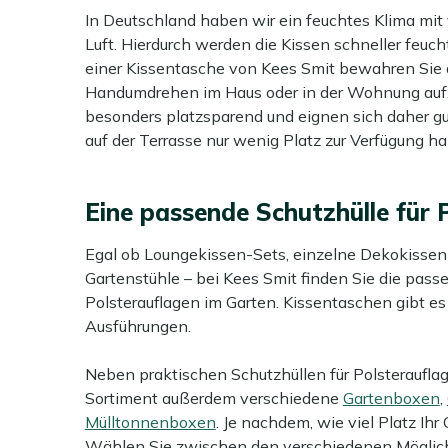
In Deutschland haben wir ein feuchtes Klima mit 
Luft. Hierdurch werden die Kissen schneller feuch
einer Kissentasche von Kees Smit bewahren Sie d
Handumdrehen im Haus oder in der Wohnung auf.
besonders platzsparend und eignen sich daher gu
auf der Terrasse nur wenig Platz zur Verfügung h
Eine passende Schutzhülle für 
Egal ob Loungekissen-Sets, einzelne Dekokissen o
Gartenstühle – bei Kees Smit finden Sie die passen
Polsterauflagen im Garten. Kissentaschen gibt e
Ausführungen.
Neben praktischen Schutzhüllen für Polsteraufla
Sortiment außerdem verschiedene
Gartenboxen
,
Mülltonnenboxen
. Je nachdem, wie viel Platz Ihr 
Wählen Sie zwischen den verschiedenen Möglich