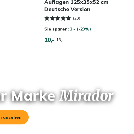
Auflagen 125x35x52 cm
Deutsche Version
(20)
Sie sparen:
3,-
(-23%)
10,-
13,-
er Marke
Mirador
n ansehen