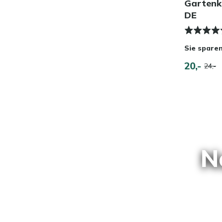
Gartenk
DE
Sie spare
20,-
24,-
N