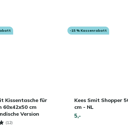
rabatt
-15 % Kassenrabatt
t Kissentasche für
Kees Smit Shopper 
n 60x42x50 cm
cm - NL
ndische Version
5,-
(12)