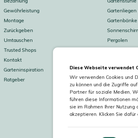
Bezahlung
Gartenstühle
Gewährleistung
Gartenliegen
Montage
Gartenbänke
Zurückgeben
Sonnenschir
Umtauschen
Pergolen
Trusted Shops
Gartenkissen
Kontakt
Gartenbeleuc
Diese Webseite verwendet 
Garteninspiration
Grillen & koc
Wir verwenden Cookies und Dat
Ratgeber
Feuer & Wär
zu können und die Zugriffe au
Accessoires
Partner für soziale Medien, 
Balkonmöbel
führen diese Informationen mö
sie im Rahmen Ihrer Nutzung 
Marken
akzeptieren. Klicken Sie dafür 
Materialarten
Sale
Einwilligungsauswahl