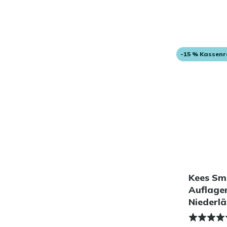
-15 % Kassen
Kees Smi
Auflage
Niederlä