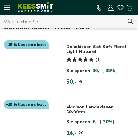
Kees
15 % Kassenrabatt auf die gesamte Kollektion
Mei
Smit
Suchen
War
Startseite
Gartenmöbel
Outdoor Kissen Weiß - Ekrü
-15 % Kassenrabatt
Sie haben keine Artikel in Ihrem Warenkorb.
Dekokissen Set Soft Floral
Light Naturel
(1)
Sie sparen:
30,-
(-38%)
50,-
80,-
-15 % Kassenrabatt
Madison Lendekissen
50x30cm
Sie sparen:
6,-
(-30%)
14,-
20,-