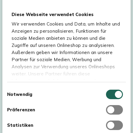
Ihre persönlichen Daten werden gemäß
unserer
Datenschutzerklärung
und
Cookie-
Diese Webseite verwendet Cookies
Einstellungen
verarbeitet. Abmeldung jederzeit
möglich.
Teilnahmebedingungen
Gutscheinaktion lesen.
Wir verwenden Cookies und Data, um Inhalte und
Anzeigen zu personalisieren, Funktionen für
soziale Medien anbieten zu können und die
Zugriffe auf unseren Onlineshop zu analysieren.
Hilfe & Service
Außerdem geben wir Informationen an unsere
Partner für soziale Medien, Werbung und
Sortiment
Analysen zur Verwendung unseres Onlineshops
weiter. Unsere Partner führen diese
Kees Smit Gartenmöbel
Informationen möglicherweise mit weiteren
Experience Stores XXL
Daten zusammen, die Sie ihnen bereitgestellt
Einwilligungsauswahl
Notwendig
haben oder die sie im Rahmen Ihrer Nutzung der
Dienste gesammelt haben. Für eine optimale
Webseite müssen Sie die Cookies akzeptieren.
Präferenzen
Klicken Sie dafür auf „OK“.
Statistiken