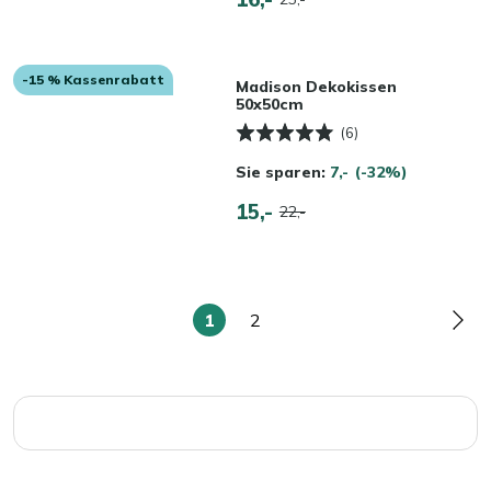
-15 % Kassenrabatt
Madison Dekokissen
50x50cm
(6)
Sie sparen:
7,-
(-32%)
15,-
22,-
1
2
Sie
Seite
Seit
lesen
gerade
die
Seite