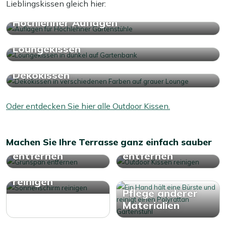
Lieblingskissen gleich hier:
Schimmel begünstigen kann.
Hochlehner Auflagen
Loungekissen
Dekokissen
Oder entdecken Sie hier alle Outdoor Kissen.
Machen Sie Ihre Terrasse ganz einfach sauber
Grünspan
Sonnencremeflecken
entfernen
entfernen
Sonnenschirm
reinigen
Pflege anderer
Materialien