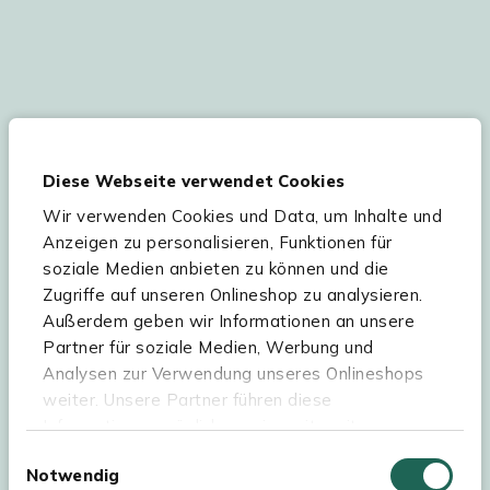
Ihre persönlichen Daten werden gemäß
unserer
Datenschutzerklärung
und
Cookie-
Diese Webseite verwendet Cookies
Einstellungen
verarbeitet. Abmeldung jederzeit
möglich.
Teilnahmebedingungen
Gutscheinaktion lesen.
Wir verwenden Cookies und Data, um Inhalte und
Anzeigen zu personalisieren, Funktionen für
soziale Medien anbieten zu können und die
Zugriffe auf unseren Onlineshop zu analysieren.
Hilfe & Service
Außerdem geben wir Informationen an unsere
Partner für soziale Medien, Werbung und
Sortiment
Analysen zur Verwendung unseres Onlineshops
weiter. Unsere Partner führen diese
Kees Smit Gartenmöbel
Informationen möglicherweise mit weiteren
Experience Stores XXL
Daten zusammen, die Sie ihnen bereitgestellt
Einwilligungsauswahl
Notwendig
haben oder die sie im Rahmen Ihrer Nutzung der