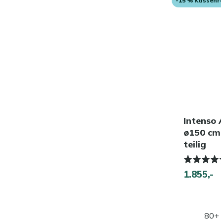
-15 % Kassen
Intenso
ø150 cm
teilig
1.855,-
80+ 