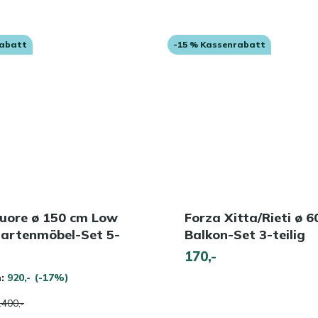
rabatt
-15 % Kassenrabatt
Cuore ø 150 cm Low
Forza Xitta/Rieti ø 
Gartenmöbel-Set 5-
Balkon-Set 3-teilig
170,-
n:
920,-
(-17%)
.400,-