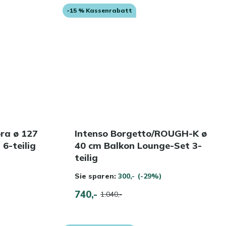
-15 % Kassenrabatt
ra ø 127
Intenso Borgetto/ROUGH-K ø
6-teilig
40 cm Balkon Lounge-Set 3-
teilig
Sie sparen:
300,-
(-29%)
740,-
1.040,-