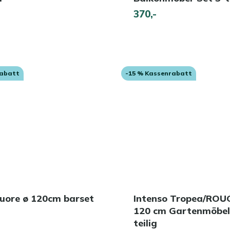
370,-
rabatt
-15 % Kassenrabatt
Cuore ø 120cm barset
Intenso Tropea/ROU
120 cm Gartenmöbel
teilig