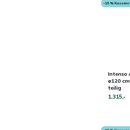
-15 % Kassen
Intenso
ø120 cm
teilig
1.315,-