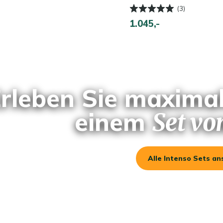
(3)
1.045,-
rleben Sie maxima
einem
Set vo
Alle Intenso Sets a