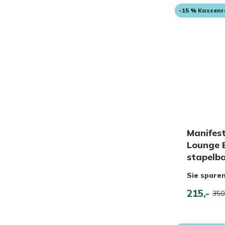
-15 % Kassen
Manifest
Lounge B
stapelb
Sie spare
215,-
350