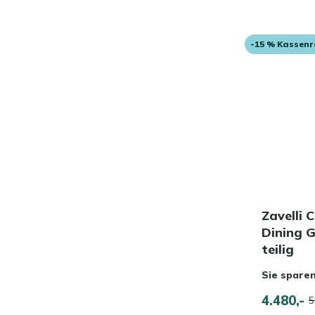
-15 % Kassen
Zavelli 
Dining 
teilig
Sie spare
4.480,-
5