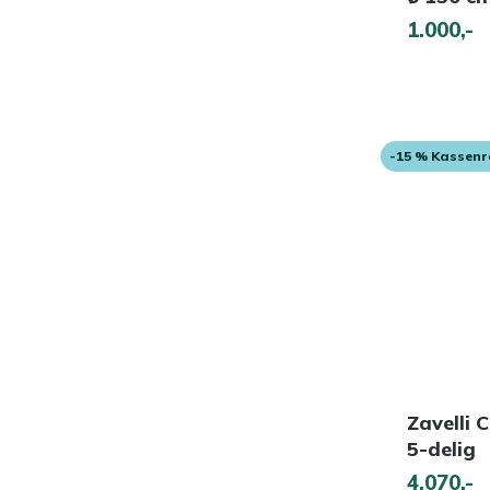
1.000,-
-15 % Kassen
Zavelli 
5-delig
4.070,-