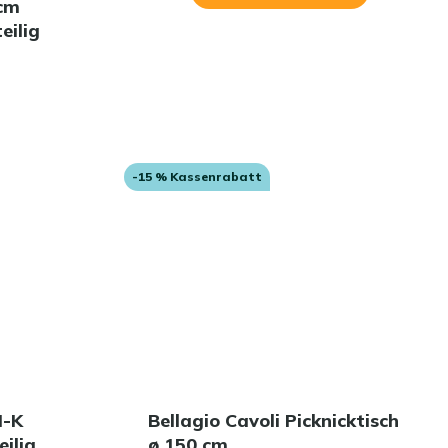
 cm
eilig
-15 % Kassenrabatt
H-K
Bellagio Cavoli Picknicktisch
ilig
ø 150 cm