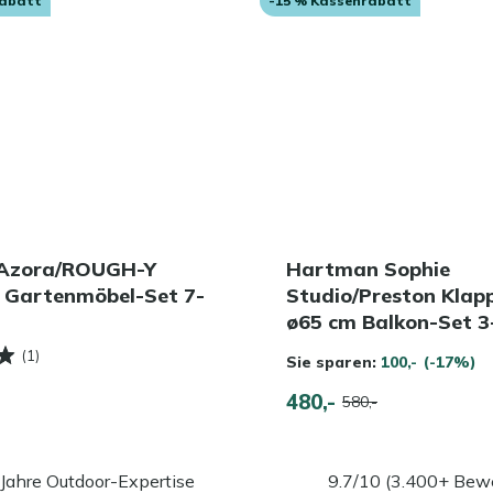
rabatt
-15 % Kassenrabatt
 Azora/ROUGH-Y
Hartman Sophie
 Gartenmöbel-Set 7-
Studio/Preston Klapp
ø65 cm Balkon-Set 3-
(1)
Sie sparen:
100,-
(-17%)
480,-
580,-
Jahre Outdoor-Expertise
9.7/10 (3.400+ Bew