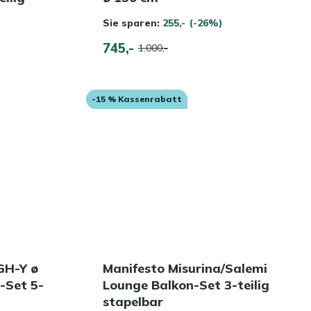
Sie sparen:
255,-
(-26%)
745,-
1.000,-
-15 % Kassenrabatt
GH-Y ø
Manifesto Misurina/Salemi
-Set 5-
Lounge Balkon-Set 3-teilig
stapelbar