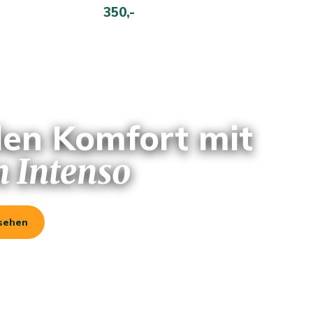
350,-
len Komfort mit
n Intenso
nsehen