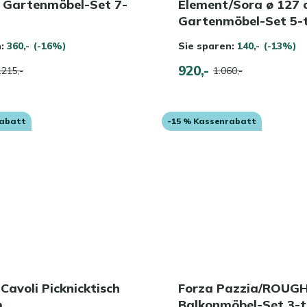
 Gartenmöbel-Set 7-
Element/Sora ø 127
Gartenmöbel-Set 5-t
n:
360,-
(-16%)
Sie sparen:
140,-
(-13%)
920,-
.215,-
1.060,-
rabatt
-15 % Kassenrabatt
 Cavoli Picknicktisch
Forza Pazzia/ROUG
m
Balkonmöbel-Set 3-te