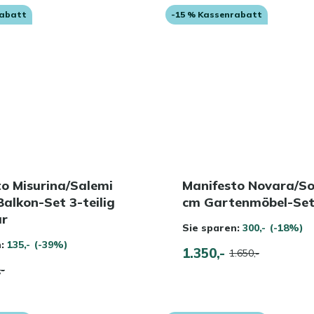
rabatt
-15 % Kassenrabatt
o Misurina/Salemi
Manifesto Novara/So
alkon-Set 3-teilig
cm Gartenmöbel-Set 
ar
Sie sparen:
300,-
(-18%)
n:
135,-
(-39%)
1.350,-
1.650,-
,-