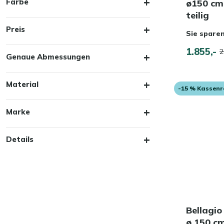
Farbe
ø150 cm
teilig
Preis
Sie spare
1.855,-
2
Genaue Abmessungen
Material
-15 % Kassen
Marke
Details
Bellagio
ø 150 c