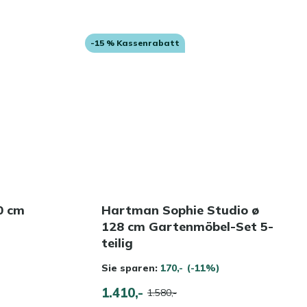
-15 % Kassenrabatt
60 cm
Hartman Sophie Studio ø
128 cm Gartenmöbel-Set 5-
teilig
Sie sparen:
170,-
(-11%)
1.410,-
1.580,-