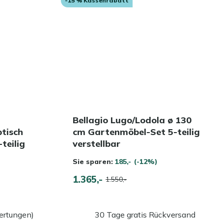
-15 % Kassenrabatt
Bellagio Lugo/Lodola ø 130
tisch
cm Gartenmöbel-Set 5-teilig
teilig
verstellbar
Sie sparen:
185,-
(-12%)
1.365,-
1.550,-
ertungen)
30 Tage gratis Rückversand