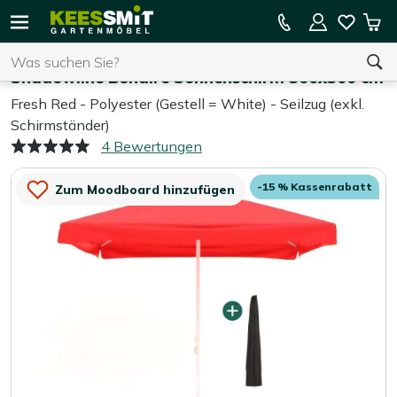
Kees
15 % Kassenrabatt auf die gesamte Kollektion
Mei
Smit
Suchen
War
Home
Sonnenschirme
Gartenmöbel
Shadowline Bonaire Sonnenschirm 300x300 cm
Fresh Red - Polyester (Gestell = White) - Seilzug (exkl.
Schirmständer)
Sie haben keine Artikel in Ihrem Warenkorb.
4 Bewertungen
-15 % Kassenrabatt
Zum Moodboard hinzufügen