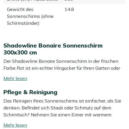
Gewicht des
14.8
Sonnenschirms (ohne
Schirmständer)
:
Shadowline Bonaire Sonnenschirm
300x300 cm
Der Shadowline Bonaire Sonnenschirm in der frischen
Farbe Rot ist ein echter Hingucker für Ihren Garten oder
Ihre Terrasse. Mit seiner großzügigen Größe von 300x300
Mehr
cm bietet er ausreichend Schatten für einen Standard-
lesen
Gartentisch mit 4 bis 6 Stühlen. Ideal für sommerliche
Pflege & Reinigung
umschalten
Abendessen oder gesellige Runden im Garten. Der weiße
Das Reinigen Ihres Sonnenschirms ist einfacher, als Sie
Rahmen verleiht dem Schirm ein modernes und stilvolles
denken. Befindet sich Staub oder Schmutz auf dem
Aussehen, das sich perfekt in jede Umgebung einfügt.
Schirmtuch? Nehmen Sie einen Eimer mit warmem
Wasser, geben Sie etwas grüne Seife hinein und wischen
Eigenschaften
Mehr
Sie das Tuch vorsichtig mit einem weichen Schwamm ab.