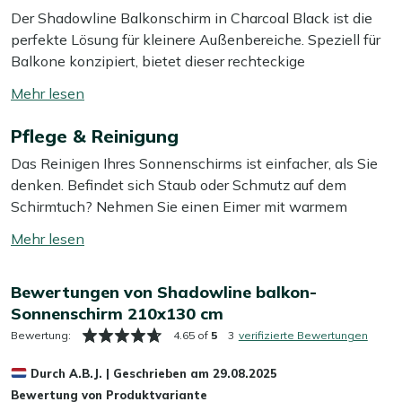
Der Shadowline Balkonschirm in Charcoal Black ist die
perfekte Lösung für kleinere Außenbereiche. Speziell für
Balkone konzipiert, bietet dieser rechteckige
Sonnenschirm angenehmen Schatten, ohne viel Platz
Mehr
einzunehmen. Dank seines cleveren Designs lässt sich
lesen
der Schirm einfach aufstellen und sorgt dafür, dass Sie
Pflege & Reinigung
umschalten
auch an warmen Tagen komfortabel draußen sitzen
Das Reinigen Ihres Sonnenschirms ist einfacher, als Sie
können. Mit diesem Balkonschirm genießen Sie den
denken. Befindet sich Staub oder Schmutz auf dem
Sommer in vollen Zügen!
Schirmtuch? Nehmen Sie einen Eimer mit warmem
Wasser, geben Sie etwas grüne Seife hinein und wischen
Eigenschaften
Mehr
Sie das Tuch vorsichtig mit einem weichen Schwamm ab.
lesen
Praktisches Handkurbelsystem:
Der Schirm lässt
Das Gestell können Sie gleich mit dem gleichen
umschalten
sich mühelos öffnen und schließen, sodass Sie
Bewertungen von Shadowline balkon-
Seifenwasser reinigen.
jederzeit schnell für Schatten sorgen können.
Sonnenschirm 210x130 cm
Rechteckige Form:
Mit den Maßen 210 x 130 cm
Möchten Sie länger Freude an einem sauberen
Bewertung:
4.65 of
5
3
verifizierte Bewertungen
bietet er angenehmen Schatten für eine kleine
Sonnenschirm haben? Behandeln Sie das Schirmtuch mit
Gartenmöbel-Gruppe mit 3 bis 4 Stühlen. Perfekt für
Durch
A.B.J.
|
Geschrieben am
29.08.2025
unserem Kees Smit Textil & Rope Versiegler. Diese
ein gemütliches Frühstück oder einen entspannten
Bewertung von Produktvariante
Schutzschicht weist Wasser und Schmutz ab, sodass Ihr