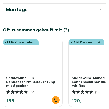
Herbst an einem sonnigen Tag noch einmal auf. Ein
Montage
kurzes Lüften sorgt dafür, dass er frisch bleibt. Wenig
Aufwand, großer Nutzen!
Oft zusammen gekauft mit (3)
-15 % Kassenrabatt
-15 % Kassenrabatt
Shadowline LED
Shadowline Manoa
Sonnenschirm Beleuchtung
Sonnenschirmstände
mit Speaker
mit Rad
(59)
(5)
135,-
120,-