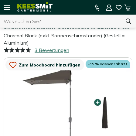
Kees
15 % Kassenrabatt auf die gesamte Kollektion
Mei
Smit
Suchen
War
Home
Sonnenschirme
Gartenmöbel
Shadowline balkon-Sonnenschirm 210x130 cm
Charcoal Black (exkl. Sonnenschirmständer) (Gestell =
Aluminium)
Sie haben keine Artikel in Ihrem Warenkorb.
3 Bewertungen
-15 % Kassenrabatt
Zum Moodboard hinzufügen