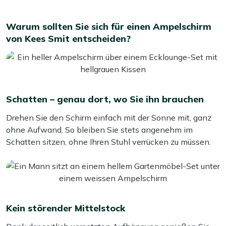
Ein zusätzlicher Tipp: Stellen Sie Ihren Sonnenschirm im
Warum sollten Sie sich für einen Ampelschirm
Herbst an einem sonnigen Tag noch einmal auf. Ein
von Kees Smit entscheiden?
kurzes Lüften sorgt dafür, dass er frisch bleibt. Wenig
Aufwand, großer Nutzen!
Schatten – genau dort, wo Sie ihn brauchen
Drehen Sie den Schirm einfach mit der Sonne mit, ganz
ohne Aufwand. So bleiben Sie stets angenehm im
Schatten sitzen, ohne Ihren Stuhl verrücken zu müssen.
Kein störender Mittelstock