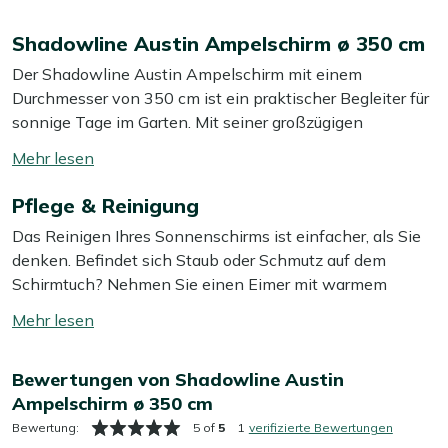
Shadowline Austin Ampelschirm ø 350 cm
Der Shadowline Austin Ampelschirm mit einem
Durchmesser von 350 cm ist ein praktischer Begleiter für
sonnige Tage im Garten. Mit seiner großzügigen
Spannweite bietet er ausreichend Schatten und sorgt
Mehr
dafür, dass Sie auch bei starker Sonneneinstrahlung
lesen
entspannt im Freien sitzen können. Der Schirm ist in
Pflege & Reinigung
umschalten
einem eleganten Ecru gehalten und wird inklusive eines
Das Reinigen Ihres Sonnenschirms ist einfacher, als Sie
160 kg schweren, fahrbaren Schirmständers sowie einer
denken. Befindet sich Staub oder Schmutz auf dem
Schutzhülle geliefert. Dank des Drehhebels lässt sich der
Schirmtuch? Nehmen Sie einen Eimer mit warmem
Schirm mühelos öffnen und schließen, was ihn
Wasser, geben Sie etwas grüne Seife hinein und wischen
besonders benutzerfreundlich macht.
Mehr
Sie das Tuch vorsichtig mit einem weichen Schwamm ab.
lesen
Das Gestell können Sie gleich mit dem gleichen
Eigenschaften
umschalten
Bewertungen von Shadowline Austin
Seifenwasser reinigen.
Vollständig drehbar:
Der Schirm lässt sich komplett
Ampelschirm ø 350 cm
um 360 Grad drehen, sodass Sie den Schatten immer
Möchten Sie länger Freude an einem sauberen
Bewertung:
5 of
5
1
verifizierte Bewertungen
genau dort haben, wo Sie ihn brauchen.