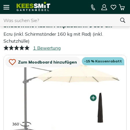
Kees
15 % Kassenrabatt auf die gesamte Kollektion
Mei
Smit
Suchen
War
Home
Sonnenschirme
Gartenmöbel
Shadowline Austin Ampelschirm ø 350 cm
Ecru (inkl. Schirmständer 160 kg mit Rad) (inkl.
Schutzhülle)
Sie haben keine Artikel in Ihrem Warenkorb.
1 Bewertung
-15 % Kassenrabatt
Zum Moodboard hinzufügen