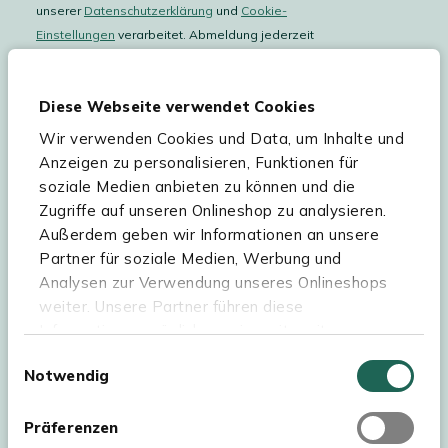
unserer
Datenschutzerklärung
und
Cookie-
Einstellungen
verarbeitet. Abmeldung jederzeit
möglich.
Teilnahmebedingungen
Gutscheinaktion lesen.
Diese Webseite verwendet Cookies
Wir verwenden Cookies und Data, um Inhalte und
Hilfe & Service
Anzeigen zu personalisieren, Funktionen für
soziale Medien anbieten zu können und die
Sortiment
Zugriffe auf unseren Onlineshop zu analysieren.
Außerdem geben wir Informationen an unsere
Kees Smit Gartenmöbel
Partner für soziale Medien, Werbung und
Experience Stores XXL
Analysen zur Verwendung unseres Onlineshops
weiter. Unsere Partner führen diese
Informationen möglicherweise mit weiteren
Daten zusammen, die Sie ihnen bereitgestellt
Einwilligungsauswahl
Notwendig
haben oder die sie im Rahmen Ihrer Nutzung der
Dienste gesammelt haben. Für eine optimale
Webseite müssen Sie die Cookies akzeptieren.
Präferenzen