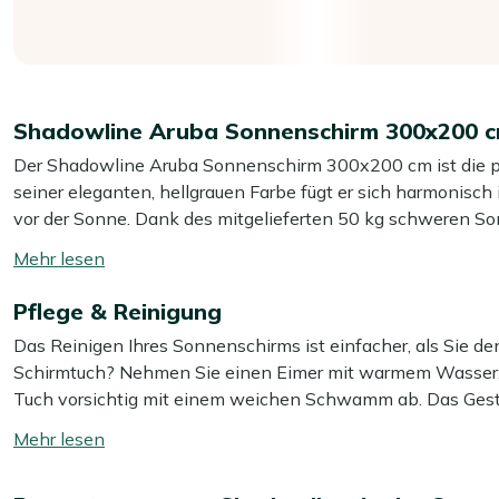
Shadowline Aruba Sonnenschirm 300x200 
Der Shadowline Aruba Sonnenschirm 300x200 cm ist die per
seiner eleganten, hellgrauen Farbe fügt er sich harmonisch
vor der Sonne. Dank des mitgelieferten 50 kg schweren Son
sofort einsatzbereit. Super praktisch! Die passende Schutzh
Mehr
Witterungseinflüssen geschützt ist, sodass die Farbe länge
lesen
Pflege & Reinigung
umschalten
Eigenschaften
Das Reinigen Ihres Sonnenschirms ist einfacher, als Sie d
Genug Schatten für einen Standard-Gartentisch mi
Schirmtuch? Nehmen Sie einen Eimer mit warmem Wasser, 
oder gesellige Runden im Garten.
Tuch vorsichtig mit einem weichen Schwamm ab. Das Geste
Einfach zu bedienen mit Handkurbel:
Der Kurbelmech
reinigen.
Mehr
des Schirms.
lesen
Inklusive Sonnenschirmständer:
Mit dem mitgeliefert
Möchten Sie länger Freude an einem sauberen Sonnenschi
umschalten
sofort einsatzbereit. Super praktisch!