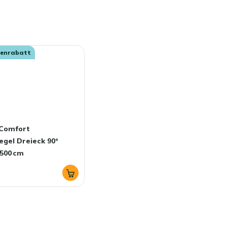
senrabatt
Comfort
gel Dreieck 90°
500 cm