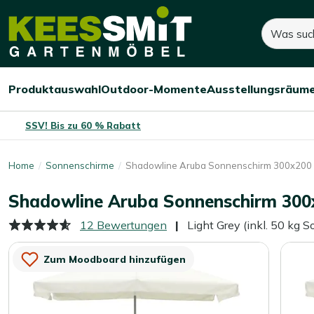
Kees
Suchen
280,-
Smit
Gartenmöbel
Produktauswahl
Outdoor-Momente
Ausstellungsräum
Menü
Menü
Menü
öffnen/schließen
öffnen/schließen
öffnen/
SSV! Bis zu 60 % Rabatt
Home
Sonnenschirme
Shadowline Aruba Sonnenschirm 300x200
Shadowline Aruba Sonnenschirm 300
12 Bewertungen
Light Grey (inkl. 50 kg 
Zum Moodboard hinzufügen