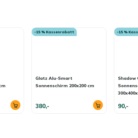
-15 % Kassenrabatt
-15 % Kas
Glatz Alu-Smart
Shadow 
 cm
Sonnenschirm 200x200 cm
Sonnense
300x400x
380,-
90,-