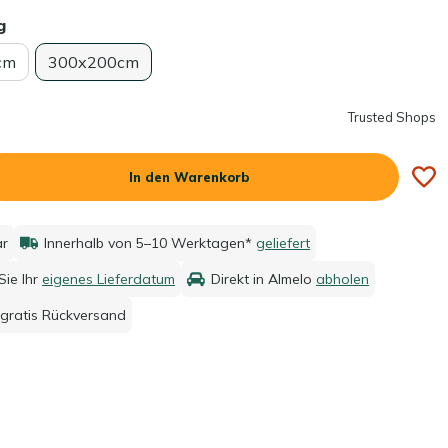
g
cm
300x200cm
Trusted Shops
In den Warenkorb
ar
Innerhalb von 5–10 Werktagen*
geliefert
ie Ihr
eigenes Lieferdatum
Direkt in Almelo
abholen
gratis Rückversand