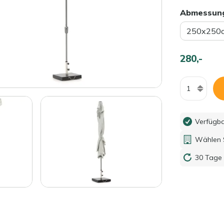
Abmessun
250x250
280,-
Menge
Verfügb
Wählen S
30 Tage 