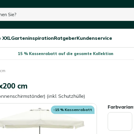
e XXL
Garteninspiration
Ratgeber
Kundenservice
Menü
Menü
Menü
schließen
öffnen/schließen
öffnen/schließen
öffnen/schließe
15 % Kassenrabatt auf die gesamte Kollektion
 cm
x200 cm
Sonnenschirmständer) (inkl. Schutzhülle)
Farbvarian
-15 % Kassenrabatt