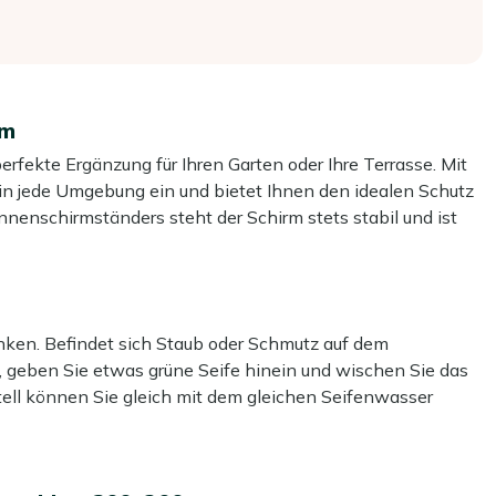
cm
fekte Ergänzung für Ihren Garten oder Ihre Terrasse. Mit
 in jede Umgebung ein und bietet Ihnen den idealen Schutz
nenschirmständers steht der Schirm stets stabil und ist
ülle sorgt dafür, dass Ihr Sonnenschirm vor allen
r schön bleibt und Sie extra lange Freude daran haben.
enken. Befindet sich Staub oder Schmutz auf dem
t 4 bis 6 Stühlen:
Ideal für sommerliche Abendessen
geben Sie etwas grüne Seife hinein und wischen Sie das
ll können Sie gleich mit dem gleichen Seifenwasser
anismus ermöglicht ein müheloses Öffnen und Schließen
en Ständer steht Ihr Sonnenschirm immer stabil und ist
rm haben? Behandeln Sie das Schirmtuch mit unserem