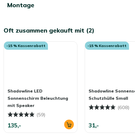
Montage
Oft zusammen gekauft mit (2)
-15 % Kassenrabatt
-15 % Kassenrabatt
Shadowline LED
Shadowline Sonnens
Sonnenschirm Beleuchtung
Schutzhülle Small
mit Speaker
(608)
(59)
135,-
31,-