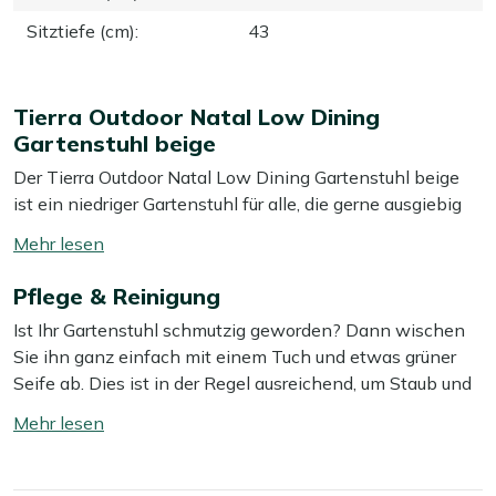
Sitztiefe (cm)
:
43
Tierra Outdoor Natal Low Dining
Gartenstuhl beige
Der Tierra Outdoor Natal Low Dining Gartenstuhl beige
ist ein niedriger Gartenstuhl für alle, die gerne ausgiebig
tafeln und dabei entspannt sitzen möchten. Sie sitzen
Mehr
etwas niedriger als auf einem normalen Gartenstuhl, ideal
lesen
an einem Low Dining Gartentisch oder einem niedrigen
Pflege & Reinigung
umschalten
Outdoortisch. Das Aluminiumgestell ist leicht, sodass Sie
Ist Ihr Gartenstuhl schmutzig geworden? Dann wischen
den Stuhl im Handumdrehen verschieben können, wenn
Sie ihn ganz einfach mit einem Tuch und etwas grüner
Sie Ihre Terrasse umstellen möchten. Die Polyrattan-
Seife ab. Dies ist in der Regel ausreichend, um Staub und
Sitzfläche ist feuchtigkeitsbeständig, bleibt draußen
Schmutz zu entfernen. Wir empfehlen, Ihren Gartenstuhl
lange schön und ist zudem leicht, sodass der Stuhl nicht
Mehr
mindestens zweimal im Jahr mit einem speziellen
schwer wirkt, wenn Sie ihn kurz zur Seite stellen. Die
lesen
Reiniger gründlich zu reinigen. Für das beste Ergebnis
dazu passenden Kissen in Beige sorgen für besonders
umschalten
verwenden Sie dabei unseren Kees Smit Multi-
weiches Sitzen – ob beim Abend mit Freunden oder beim