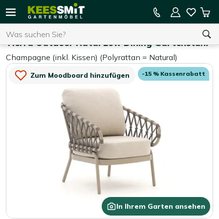
Kees
15 % Kassenrabatt auf die gesamte Kollektion
Mei
Smit
Suchen
War
Home
Gartenstühle
Gartenmöbel
Tierra Outdoor Natal Low Dining Gartenstuhl
Champagne (inkl. Kissen) (Polyrattan = Natural)
Sie haben keine Artikel in Ihrem Warenkorb.
-15 % Kassenrabatt
Zum Moodboard hinzufügen
In Ihrem Garten ansehen