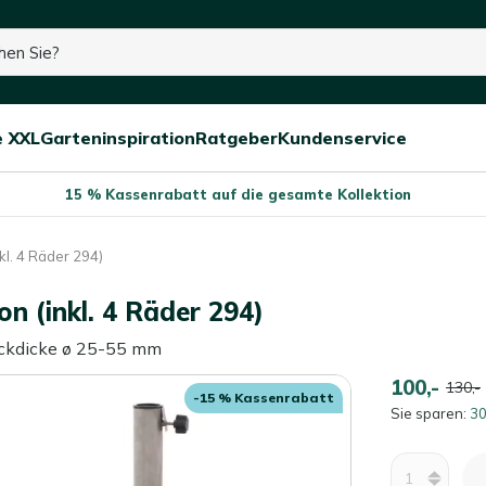
ht mehr auf Lager
e XXL
Garteninspiration
Ratgeber
Kundenservice
Menü
Menü
Menü
schließen
öffnen/schließen
öffnen/schließen
öffnen/schließe
15 % Kassenrabatt auf die gesamte Kollektion
l. 4 Räder 294)
n (inkl. 4 Räder 294)
ockdicke ø 25-55 mm
100,-
130,-
-15 % Kassenrabatt
Sie sparen:
30
Menge