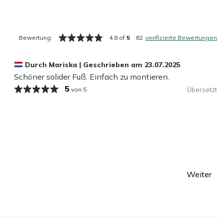
Bewertung:
4.8 of
5
82
verifizierte Bewertungen
Durch
Mariska
|
Geschrieben am
23.07.2025
Schöner solider Fuß. Einfach zu montieren.
5
von 5
Übersetzt
Weiter
te
Seite