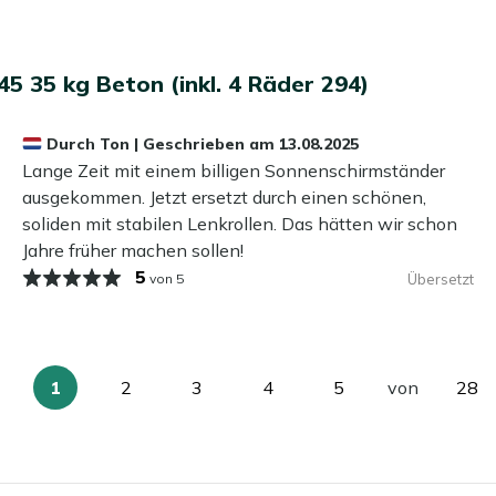
er auf Ihrer Terrasse platzieren können. Der Ständer ist für
et, was ihn vielseitig einsetzbar macht.
 35 kg Beton (inkl. 4 Räder 294)
robustem Beton, was ihm Stabilität und Langlebigkeit
Durch
Ton
|
Geschrieben am
13.08.2025
Lange Zeit mit einem billigen Sonnenschirmständer
r Ständer eine sichere Basis für Ihren Sonnenschirm,
ausgekommen. Jetzt ersetzt durch einen schönen,
soliden mit stabilen Lenkrollen. Das hätten wir schon
faches Verschieben des Ständers, sodass Sie ihn mühelos
Jahre früher machen sollen!
5
von 5
Übersetzt
 ist für verschiedene Schirmstockdurchmesser geeignet,
1
2
3
4
5
von
28
Sie
Seite
Seite
Seite
Seite
Sei
lesen
gerade
die