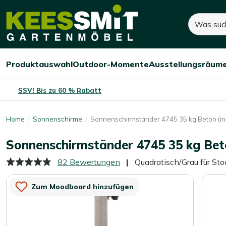
Kees
100,-
130,-
Suchen
Dieses Produkt ist nic
Smit
Sie sparen:
30,-
(-23%)
Gartenmöbel
Produktauswahl
Outdoor-Momente
Ausstellungsräum
Menü
Menü
Menü
öffnen/schließen
öffnen/schließen
öffnen/
SSV! Bis zu 60 % Rabatt
Home
Sonnenschirme
Sonnenschirmständer 4745 35 kg Beton (ink
Sonnenschirmständer 4745 35 kg Beto
82 Bewertungen
Quadratisch/Grau für St
Zum Moodboard hinzufügen