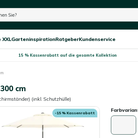
e XXL
Garteninspiration
Ratgeber
Kundenservice
Menü
Menü
Menü
schließen
öffnen/schließen
öffnen/schließen
öffnen/schließe
15 % Kassenrabatt auf die gesamte Kollektion
cm
 300 cm
hirmständer) (inkl. Schutzhülle)
Farbvarian
-15 % Kassenrabatt