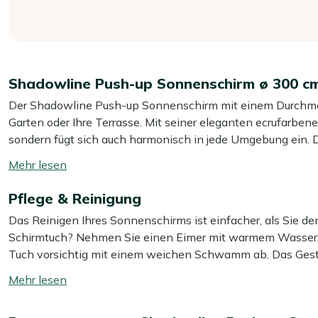
Shadowline Push-up Sonnenschirm ø 300 c
Der Shadowline Push-up Sonnenschirm mit einem Durchmess
Garten oder Ihre Terrasse. Mit seiner eleganten ecrufarben
sondern fügt sich auch harmonisch in jede Umgebung ein.
Schirm mühelos auf die gewünschte Höhe einstellen. Genie
Mehr
diesem stilvollen Schattenspender sitzen.
lesen
Pflege & Reinigung
umschalten
Eigenschaften
Das Reinigen Ihres Sonnenschirms ist einfacher, als Sie d
Bietet angenehmen Schatten für 4 bis 6 Sitzplätze
Schirmtuch? Nehmen Sie einen Eimer mit warmem Wasser, 
im Garten.
Tuch vorsichtig mit einem weichen Schwamm ab. Das Geste
Push-up-Mechanismus:
Das Schirmtuch ist stufenlos i
reinigen.
Mehr
die Höhe, die Ihnen angenehm ist – ganz ohne feste Stu
lesen
Inklusive Sonnenschirmständer:
Mit dem mitgeliefer
Möchten Sie länger Freude an einem sauberen Sonnenschi
umschalten
stabil und ist sofort einsatzbereit. Super praktisch!