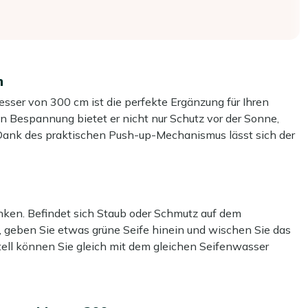
m
er von 300 cm ist die perfekte Ergänzung für Ihren
en Bespannung bietet er nicht nur Schutz vor der Sonne,
 Dank des praktischen Push-up-Mechanismus lässt sich der
ßen Sie entspannte Stunden im Freien, während Sie unter
enken. Befindet sich Staub oder Schmutz auf dem
:
Ideal für sommerliche Abendessen oder gesellige Runden
geben Sie etwas grüne Seife hinein und wischen Sie das
ll können Sie gleich mit dem gleichen Seifenwasser
n der Höhe verstellbar. Schieben Sie das Tuch einfach auf
fen oder Klicksysteme. Super einfach und super praktisch!
ten 50 kg schweren Ständer steht Ihr Sonnenschirm immer
rm haben? Behandeln Sie das Schirmtuch mit unserem