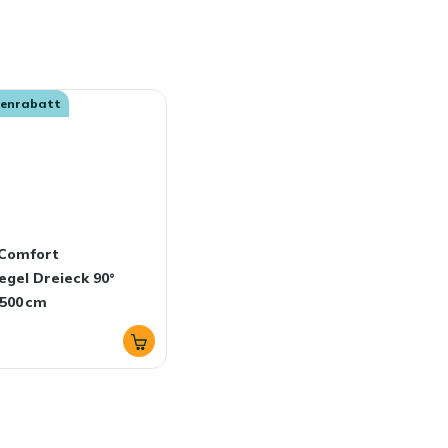
senrabatt
Comfort
gel Dreieck 90°
500 cm