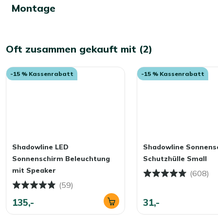
Montage
Oft zusammen gekauft mit (2)
-15 % Kassenrabatt
-15 % Kassenrabatt
Shadowline LED
Shadowline Sonnens
Sonnenschirm Beleuchtung
Schutzhülle Small
mit Speaker
(608)
(59)
135,-
31,-