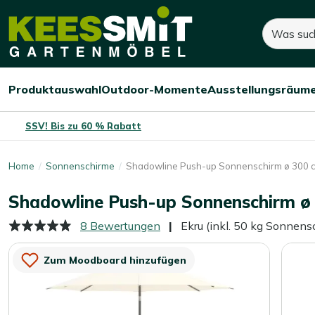
Kees
Suchen
280,-
Smit
Gartenmöbel
Produktauswahl
Outdoor-Momente
Ausstellungsräum
Menü
Menü
Menü
öffnen/schließen
öffnen/schließen
öffnen/
SSV! Bis zu 60 % Rabatt
Home
Sonnenschirme
Shadowline Push-up Sonnenschirm ø 300 
Shadowline Push-up Sonnenschirm ø
8 Bewertungen
Ekru (inkl. 50 kg Sonnensc
Zum Moodboard hinzufügen