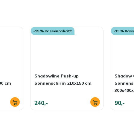
-15 % Kassenrabatt
-15 % Kas
Shadowline Push-up
Shadow 
00 cm
Sonnenschirm 210x150 cm
Sonnense
300x400x
240,-
90,-