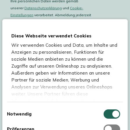
Ihre persönlichen Daten werden gemäß
unserer
Datenschutzerklärung
und
Cookie-
Einstellungen
verarbeitet. Abmeldung jederzeit
möglich.
Teilnahmebedingungen
Gutscheinaktion lesen.
Diese Webseite verwendet Cookies
Wir verwenden Cookies und Data, um Inhalte und
Hilfe & Service
Anzeigen zu personalisieren, Funktionen für
soziale Medien anbieten zu können und die
Sortiment
Zugriffe auf unseren Onlineshop zu analysieren.
Außerdem geben wir Informationen an unsere
Kees Smit Gartenmöbel
Partner für soziale Medien, Werbung und
Experience Stores XXL
Analysen zur Verwendung unseres Onlineshops
weiter. Unsere Partner führen diese
Informationen möglicherweise mit weiteren
Daten zusammen, die Sie ihnen bereitgestellt
Einwilligungsauswahl
Notwendig
haben oder die sie im Rahmen Ihrer Nutzung der
Dienste gesammelt haben. Für eine optimale
Webseite müssen Sie die Cookies akzeptieren.
Präferenzen