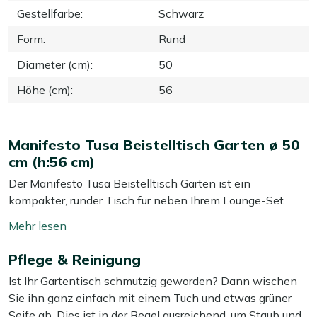
Gestellfarbe
:
Schwarz
Form
:
Rund
Diameter (cm)
:
50
Höhe (cm)
:
56
Manifesto Tusa Beistelltisch Garten ø 50
cm (h:56 cm)
Der Manifesto Tusa Beistelltisch Garten ist ein
kompakter, runder Tisch für neben Ihrem Lounge-Set
oder Gartenstuhl – ideal für Ihr Getränk, Buch oder ein
Mehr
paar Snacks. Dank des Aluminiumgestells und der
lesen
Tischplatte ist er sehr leicht und lässt sich ganz einfach
Pflege & Reinigung
umschalten
mit der Sonne oder in den Schatten verschieben. Der
Ist Ihr Gartentisch schmutzig geworden? Dann wischen
Tisch ist komplett schwarz und fügt sich dezent in
Sie ihn ganz einfach mit einem Tuch und etwas grüner
nahezu jedes Set ein, ohne im Blickfeld zu stören. Mit
Seife ab. Dies ist in der Regel ausreichend, um Staub und