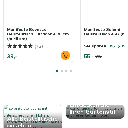
Manifesto Bovezzo
Manifesto Salemi
Beistelltisch Outdoor ø 70 cm
Beistelltisch ø 47 (h:
(h: 40 cm)
(72)
Sie sparen:
35,-
(-39
39,-
55,-
90,-
Entdecken Sie
Ihren Gartenstil
Alle Beistelltische
ansehen