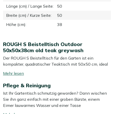
Länge (cm) / Lange Seite
:
50
Breite (cm) / Kurze Seite
:
50
Höhe (cm)
:
38
ROUGH S Beistelltisch Outdoor
50x50x38cm old teak greywash
Der ROUGH S Beistelltisch für den Garten ist ein
kompakter, quadratischer Teaktisch mit 50x50 cm, ideal
neben Ihrem Lounge-Set oder Gartensessel. Durch die
Mehr
niedrige Höhe von 38 cm passt er perfekt zum
lesen
entspannten Sitzen mit einem Getränk, einem Buch oder
Pflege & Reinigung
umschalten
einer Schale mit Snacks in Griffweite. Das Teakholz in
Ist Ihr Gartentisch schmutzig geworden? Dann wischen
der graubraunen old teak greywash Farbe sorgt für einen
Sie ihn ganz einfach mit einer groben Bürste, einem
ruhigen, natürlichen Look, der sich leicht mit anderen
Eimer lauwarmes Wasser und einer Tasse
Gartenmöbeln kombinieren lässt. Dieser Tisch ist
Reinigungssoda oder Salz ab. Dies ist in der Regel
besonders praktisch, wenn Ihnen beim gemütlichen