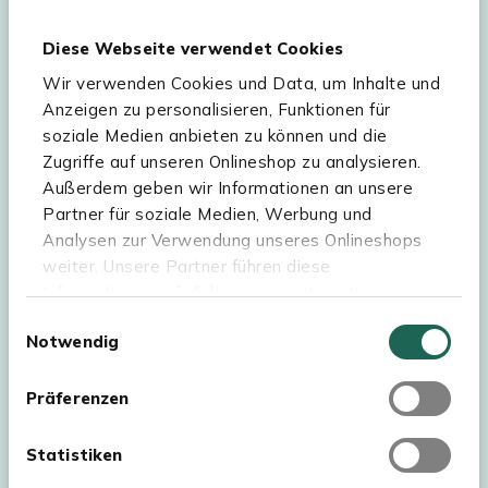
Diese Webseite verwendet Cookies
Wir verwenden Cookies und Data, um Inhalte und
Hilfe & Service
Anzeigen zu personalisieren, Funktionen für
soziale Medien anbieten zu können und die
Sortiment
Zugriffe auf unseren Onlineshop zu analysieren.
Außerdem geben wir Informationen an unsere
Kees Smit Gartenmöbel
Partner für soziale Medien, Werbung und
Experience Stores XXL
Analysen zur Verwendung unseres Onlineshops
weiter. Unsere Partner führen diese
Informationen möglicherweise mit weiteren
Daten zusammen, die Sie ihnen bereitgestellt
Einwilligungsauswahl
Notwendig
haben oder die sie im Rahmen Ihrer Nutzung der
Dienste gesammelt haben. Für eine optimale
Webseite müssen Sie die Cookies akzeptieren.
Präferenzen
Klicken Sie dafür auf „OK“.
Statistiken