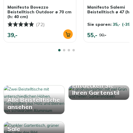
Manifesto Bovezzo
Manifesto Salemi
Beistelltisch Outdoor ø 70 cm
Beistelltisch ø 47 (h:
(h: 40 cm)
(72)
Sie sparen:
35,-
(-39
39,-
55,-
90,-
Entdecken Sie
Ihren Gartenstil
Alle Beistelltische
ansehen
Sale