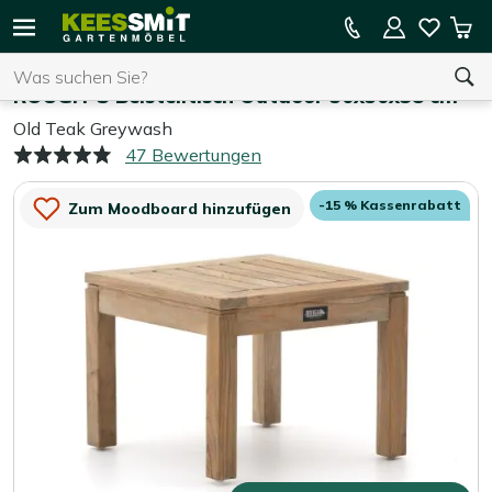
Kees
15 % Kassenrabatt auf die gesamte Kollektion
Mei
Smit
Suchen
War
Home
Gartentische
Gartenmöbel
ROUGH-S Beistelltisch Outdoor 50x50x38 cm
Old Teak Greywash
47 Bewertungen
Sie haben keine Artikel in Ihrem Warenkorb.
-15 % Kassenrabatt
Zum Moodboard hinzufügen