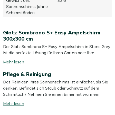
Gewicht des
32.6
Sonnenschirms (ohne
Schirmständer)
:
Glatz Sombrano S+ Easy Ampelschirm
300x300 cm
Der Glatz Sombrano S+ Easy Ampelschirm in Stone Grey
ist die perfekte Lösung für Ihren Garten oder Ihre
Terrasse. Mit seinem praktischen Design bietet dieser
Mehr
Ampelschirm großzügigen Schatten, ohne dass ein
lesen
störender Mast in der Mitte steht. Der Schirm ist einfach
Pflege & Reinigung
umschalten
zu bedienen und lässt sich um 360 Grad drehen, sodass
Das Reinigen Ihres Sonnenschirms ist einfacher, als Sie
Sie den ganzen Tag über einen schattigen Platz
denken. Befindet sich Staub oder Schmutz auf dem
genießen können. Super praktisch und bequem für
Schirmtuch? Nehmen Sie einen Eimer mit warmem
entspannte Stunden im Freien!
Wasser, geben Sie etwas grüne Seife hinein und wischen
Mehr
Sie das Tuch vorsichtig mit einem weichen Schwamm ab.
Eigenschaften
lesen
Das Gestell können Sie gleich mit dem gleichen