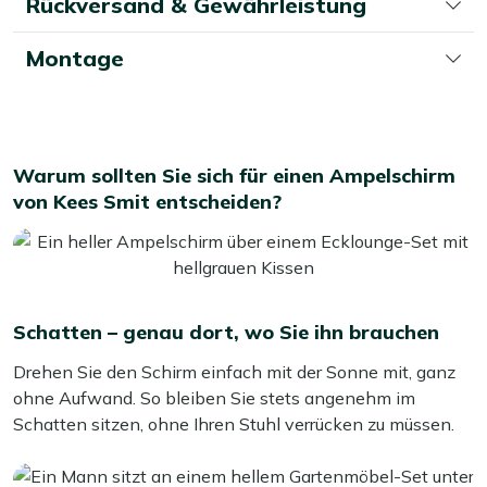
Rückversand & Gewährleistung
Sonnenschirm drinnen zu lagern. Ist das nicht möglich?
besteht aus widerstandsfähigem Antrazit, das
Achten Sie darauf, dass er vollständig trocken ist, bevor
Langlebigkeit und Stabilität gewährleistet.
Montage
Sie ihn in eine Hülle packen. So verhindern Sie Schimmel
und Flecken.
Mehr ansehen Sonnenschirme
Mehr ansehen Ampelschirme
Ein zusätzlicher Tipp: Stellen Sie Ihren Sonnenschirm im
Herbst an einem sonnigen Tag noch einmal auf. Ein
Warum sollten Sie sich für einen Ampelschirm
kurzes Lüften sorgt dafür, dass er frisch bleibt!
von Kees Smit entscheiden?
Schatten – genau dort, wo Sie ihn brauchen
Drehen Sie den Schirm einfach mit der Sonne mit, ganz
ohne Aufwand. So bleiben Sie stets angenehm im
Schatten sitzen, ohne Ihren Stuhl verrücken zu müssen.