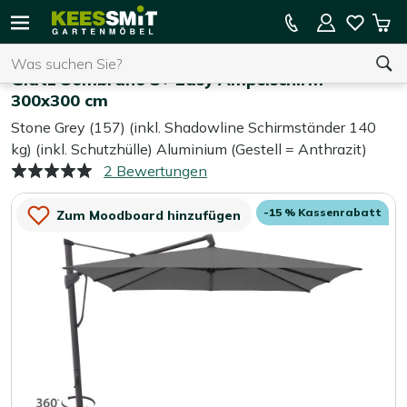
Kees
SSV! Bis zu 60 % Rabatt
Mei
Smit
Suchen
War
Home
Sonnenschirme
Gartenmöbel
Glatz Sombrano S+ Easy Ampelschirm
300x300 cm
Stone Grey (157) (inkl. Shadowline Schirmständer 140
Sie haben keine Artikel in Ihrem Warenkorb.
kg) (inkl. Schutzhülle) Aluminium (Gestell = Anthrazit)
2 Bewertungen
-15 % Kassenrabatt
Zum Moodboard hinzufügen