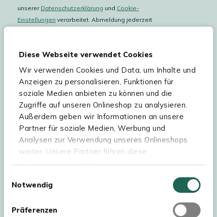
unserer
Datenschutzerklärung
und
Cookie-
Einstellungen
verarbeitet. Abmeldung jederzeit
möglich.
Teilnahmebedingungen
Gutscheinaktion lesen.
Diese Webseite verwendet Cookies
Wir verwenden Cookies und Data, um Inhalte und
Hilfe & Service
Anzeigen zu personalisieren, Funktionen für
soziale Medien anbieten zu können und die
Sortiment
Zugriffe auf unseren Onlineshop zu analysieren.
Außerdem geben wir Informationen an unsere
Kees Smit Gartenmöbel
Partner für soziale Medien, Werbung und
Experience Stores XXL
Analysen zur Verwendung unseres Onlineshops
weiter. Unsere Partner führen diese
Informationen möglicherweise mit weiteren
Daten zusammen, die Sie ihnen bereitgestellt
Einwilligungsauswahl
Notwendig
haben oder die sie im Rahmen Ihrer Nutzung der
Dienste gesammelt haben. Für eine optimale
Webseite müssen Sie die Cookies akzeptieren.
Präferenzen