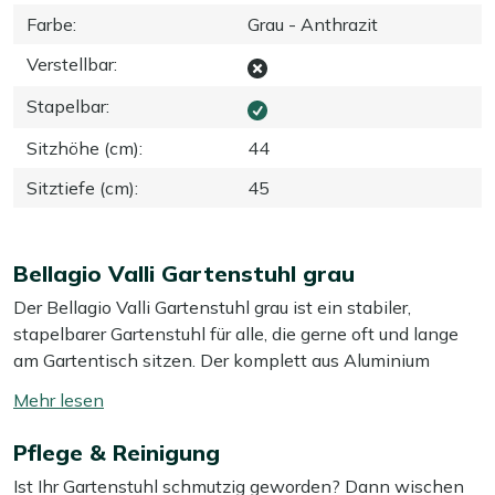
Farbe
:
Grau - Anthrazit
Verstellbar
:
Stapelbar
:
Sitzhöhe (cm)
:
44
Sitztiefe (cm)
:
45
Bellagio Valli Gartenstuhl grau
Der Bellagio Valli Gartenstuhl grau ist ein stabiler,
stapelbarer Gartenstuhl für alle, die gerne oft und lange
am Gartentisch sitzen. Der komplett aus Aluminium
gefertigte Stuhl bietet einen festen Sitz, lässt sich
Mehr
mühelos an den Tisch schieben und leicht versetzen,
lesen
wenn Sie Ihre Terrasse neu gestalten möchten. Durch das
Pflege & Reinigung
umschalten
stapelbare Design räumen Sie mehrere Stühle schnell
Ist Ihr Gartenstuhl schmutzig geworden? Dann wischen
und platzsparend weg – ideal, wenn Sie nicht unbegrenzt