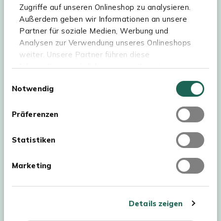
Sortiment
Zugriffe auf unseren Onlineshop zu analysieren.
Außerdem geben wir Informationen an unsere
Kees Smit Gartenmöbel
Partner für soziale Medien, Werbung und
Experience Stores XXL
Analysen zur Verwendung unseres Onlineshops
weiter. Unsere Partner führen diese
Informationen möglicherweise mit weiteren
Daten zusammen, die Sie ihnen bereitgestellt
Einwilligungsauswahl
Notwendig
haben oder die sie im Rahmen Ihrer Nutzung der
Dienste gesammelt haben. Für eine optimale
Webseite müssen Sie die Cookies akzeptieren.
Präferenzen
Klicken Sie dafür auf „OK“.
Statistiken
Marketing
Urheberrecht © 2026 - Kees Smit Tuinmeubelen
AGB
Details zeigen
Datenschutz
Impressum
Widerrufsbelehrung