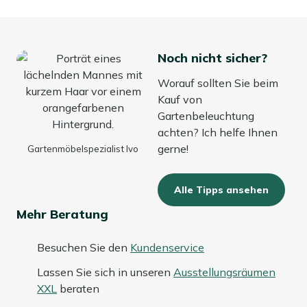
Regentropfen fallen. Aufladen funktioniert über das
mitgelieferte USB-C-Kabel, verwenden Sie dazu Ihren
eigenen USB-Adapter mit 5 Volt und 1 Ampere. Durch
Noch nicht sicher?
das kompakte Maß von 14 Centimeter Durchmesser und
20 Centimeter Höhe passt sie perfekt auf einen kleinen
Worauf sollten Sie beim
Tisch oder Beistelltisch.
Kauf von
Gartenbeleuchtung
Eigenschaften
achten? Ich helfe Ihnen
gerne!
Gartenmöbelspezialist Ivo
Kabelfreier Komfort:
Über USB C aufladbar und
danach frei platzierbar – ganz ohne Kabelsalat. Das
Kabel ist dabei, ein Adapter nicht.
Alle Tipps ansehen
Farbe und dimmbar:
Stellen Sie die Lichtfarbe von
Mehr Beratung
warmweiß bis RGB ein und dimmen Sie das Licht
nach Wunsch. So wird es gemütlich am Tisch oder
Besuchen Sie den
Kundenservice
verspielt bei der Gartenparty.
Sanftes Stimmungslicht:
Mit 45 Lumen sorgt sie für
Lassen Sie sich in unseren
Ausstellungsräumen
einen angenehmen Schimmer, der nicht blendet. Ideal
XXL
beraten
für den Abenddrink oder eine ruhige Morgenstunde auf