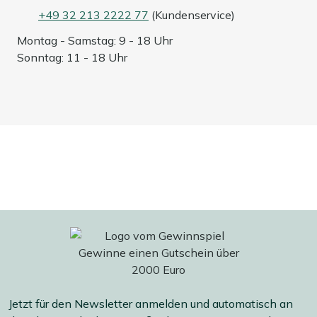
der Terrasse.
+49 32 213 2222 77
(Kundenservice)
Spritzwassergeschützt:
IP44 hält Spritzwasser
Montag - Samstag: 9 - 18 Uhr
stand. Praktisch für draußen unter einem Dach oder
Sonntag: 11 - 18 Uhr
wenn ein kurzer Schauer durchzieht.
Kompaktes Format:
Ø14 cm und 20 cm hoch, aus
leichtem Kunststoff. Sie nehmen sie einfach mit und
stellen sie dorthin, wo Sie Licht möchten.
Mehr ansehen Gartenbeleuchtung
Mehr ansehen Outdoor Tischlampen
Jetzt für den Newsletter anmelden und automatisch an