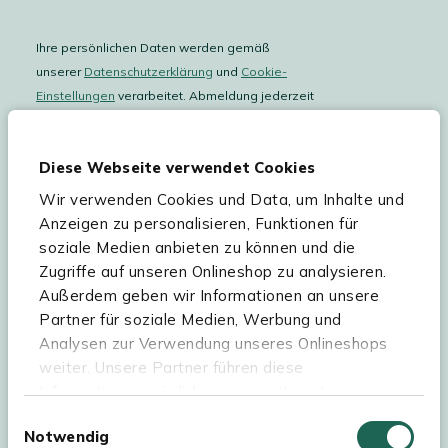
Ihre persönlichen Daten werden gemäß
unserer
Datenschutzerklärung
und
Cookie-
Einstellungen
verarbeitet. Abmeldung jederzeit
möglich.
Teilnahmebedingungen
Gutscheinaktion lesen.
Diese Webseite verwendet Cookies
Wir verwenden Cookies und Data, um Inhalte und
Hilfe & Service
Anzeigen zu personalisieren, Funktionen für
soziale Medien anbieten zu können und die
Sortiment
Zugriffe auf unseren Onlineshop zu analysieren.
Außerdem geben wir Informationen an unsere
Kees Smit Gartenmöbel
Partner für soziale Medien, Werbung und
Experience Stores XXL
Analysen zur Verwendung unseres Onlineshops
weiter. Unsere Partner führen diese
Informationen möglicherweise mit weiteren
Daten zusammen, die Sie ihnen bereitgestellt
Einwilligungsauswahl
Notwendig
haben oder die sie im Rahmen Ihrer Nutzung der