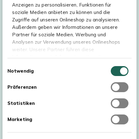
Hilfe & Service
Anzeigen zu personalisieren, Funktionen für
soziale Medien anbieten zu können und die
Sortiment
Zugriffe auf unseren Onlineshop zu analysieren.
Außerdem geben wir Informationen an unsere
Kees Smit Gartenmöbel
Partner für soziale Medien, Werbung und
Experience Stores XXL
Analysen zur Verwendung unseres Onlineshops
weiter. Unsere Partner führen diese
Informationen möglicherweise mit weiteren
Daten zusammen, die Sie ihnen bereitgestellt
Einwilligungsauswahl
Notwendig
haben oder die sie im Rahmen Ihrer Nutzung der
Dienste gesammelt haben. Für eine optimale
Webseite müssen Sie die Cookies akzeptieren.
Präferenzen
Klicken Sie dafür auf „OK“.
Statistiken
Marketing