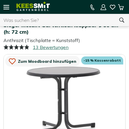
Kees
15 % Kassenrabatt auf die gesamte Kollektion
Mei
Smit
Suchen
War
Home
Gartentische
Gartenmöbel
Sieger Mecalit Gartentisch klappbar ø 86 cm
(h: 72 cm)
Anthrazit (Tischplatte = Kunststoff)
Sie haben keine Artikel in Ihrem Warenkorb.
13 Bewertungen
-15 % Kassenrabatt
Zum Moodboard hinzufügen