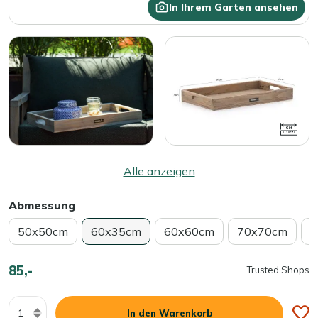
In Ihrem Garten ansehen
Alle anzeigen
Abmessung
50x50cm
60x35cm
60x60cm
70x70cm
8
85,-
Trusted Shops
Menge
In den Warenkorb