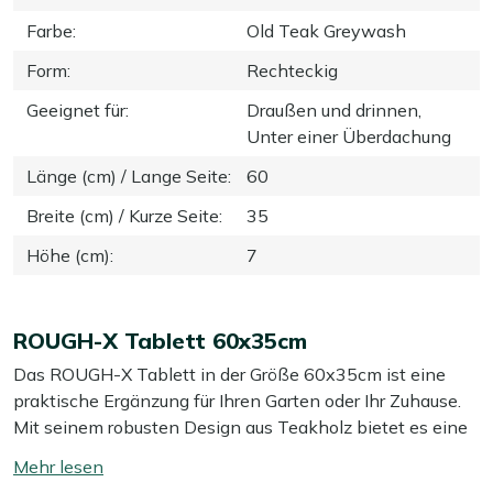
Farbe
:
Old Teak Greywash
Form
:
Rechteckig
Geeignet für
:
Draußen und drinnen,
Unter einer Überdachung
Länge (cm) / Lange Seite
:
60
Breite (cm) / Kurze Seite
:
35
Höhe (cm)
:
7
ROUGH-X Tablett 60x35cm
Das ROUGH-X Tablett in der Größe 60x35cm ist eine
praktische Ergänzung für Ihren Garten oder Ihr Zuhause.
Mit seinem robusten Design aus Teakholz bietet es eine
widerstandsfähige und langlebige Lösung für den
Mehr
Transport und die Präsentation von Speisen und
lesen