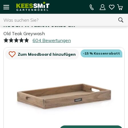
Kees
15 % Kassenrabatt auf die gesamte Kollektion
Mei
Smit
Suchen
War
Home
Gartenaccessoires
Gartenmöbel
ROUGH-X Tablett 60x35 cm
Old Teak Greywash
604 Bewertungen
Sie haben keine Artikel in Ihrem Warenkorb.
-15 % Kassenrabatt
Zum Moodboard hinzufügen