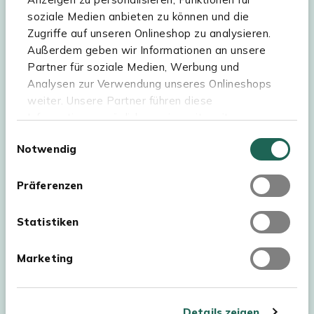
soziale Medien anbieten zu können und die
Sortiment
Zugriffe auf unseren Onlineshop zu analysieren.
Außerdem geben wir Informationen an unsere
Kees Smit Gartenmöbel
Partner für soziale Medien, Werbung und
Experience Stores XXL
Analysen zur Verwendung unseres Onlineshops
weiter. Unsere Partner führen diese
Informationen möglicherweise mit weiteren
Daten zusammen, die Sie ihnen bereitgestellt
Einwilligungsauswahl
Notwendig
haben oder die sie im Rahmen Ihrer Nutzung der
Dienste gesammelt haben. Für eine optimale
Webseite müssen Sie die Cookies akzeptieren.
Präferenzen
Klicken Sie dafür auf „OK“.
Statistiken
Marketing
Urheberrecht © 2026 - Kees Smit Tuinmeubelen
AGB
Details zeigen