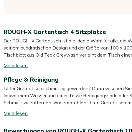
ROUGH-X Gartentisch 4 Sitzplätze
Der ROUGH-X Gartentisch ist die ideale Wahl für alle, die 
seinem quadratischen Design und der Größe von 100 x 100 c
Tischblatt aus Old Teak Greywash verleiht dem Tisch eine
stabilen Aluminiumgestells bleibt der Tisch standfest und r
Mehr
praktischer Begleiter für gesellige Abende im Freien.
lesen
Pflege & Reinigung
umschalten
Eigenschaften
Ist Ihr Gartentisch schmutzig geworden? Dann wischen Sie 
Robustes Teakholz:
Das Tischblatt aus Old Teak Greyw
lauwarmem Wasser und einer Tasse Reinigungssoda oder Sal
ohne Risse oder Verziehen.
Schmutz zu entfernen. Wir empfehlen, Ihren Gartentisch m
Stabiles Aluminiumgestell:
Das Gestell aus Aluminium 
gründlich zu reinigen. Für das beste Ergebnis verwenden Si
Mehr
auch nach vielen Jahren noch stabil steht.
Tischplatte. Vermeiden Sie die Verwendung eines Hochdruck
lesen
Quadratische Form:
Der Tisch bietet ausreichend Platz
umschalten
Gartens.
Zusätzlicher Schutz
Bewertungen von ROUGH-X Gartentisch 1