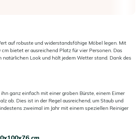
Wert auf robuste und widerstandsfähige Möbel legen. Mit
m bietet er ausreichend Platz für vier Personen. Das
n natürlichen Look und hält jedem Wetter stand. Dank des
ostfrei, was ihn besonders pflegeleicht macht. Ein
ihn ganz einfach mit einer groben Bürste, einem Eimer
ash ist wetterfest und sorgt für langanhaltende Freude
z ab. Dies ist in der Regel ausreichend, um Staub und
indestens zweimal im Jahr mit einem speziellen Reiniger
rostet nicht und bleibt dauerhaft schön, sodass der Tisch
e dabei unseren Kees Smit Teak & Hartholz Reiniger für die
reinigers, da dies das Material beschädigen kann.
 für vier Personen und passt perfekt in jede Ecke Ihres
00x100x76 cm