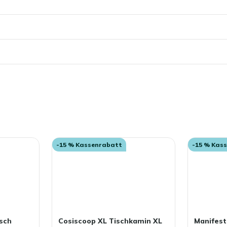
gerade
die
Seite
-15 % Kassenrabatt
-15 % Kas
sch
Cosiscoop XL Tischkamin XL
Manifest