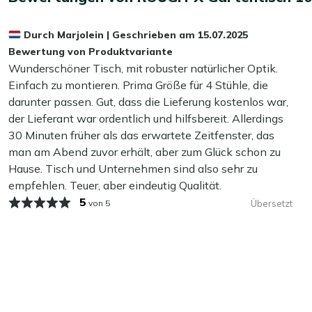
Möchten Sie Ihren Gartentisch zusätzlich vor Wasser und
Mehr ansehen Gartentische
Durch
Marjolein
|
Geschrieben am
15.07.2025
Schicht mit unserem Kees Smit Teak & Hartholz Versiegler 
Mehr ansehen Esstische Garten
Bewertung von Produktvariante
ab, sodass Ihr Gartentisch länger sauber und schön bleibt. D
Wunderschöner Tisch, mit robuster natürlicher Optik.
Einfach zu montieren. Prima Größe für 4 Stühle, die
Wichtig zu wissen:
Der Gartentisch wurde mit einer Old
darunter passen. Gut, dass die Lieferung kostenlos war,
Gartentisch nach der Lieferung mit einem feuchten Tuch a
der Lieferant war ordentlich und hilfsbereit. Allerdings
Reinigung ist im ersten Jahr bei Old Teak Greywash Teakhol
30 Minuten früher als das erwartete Zeitfenster, das
abtragen.
man am Abend zuvor erhält, aber zum Glück schon zu
Hause. Tisch und Unternehmen sind also sehr zu
Kann ich meinen Gartentisch das ganze Jah
empfehlen. Teuer, aber eindeutig Qualität.
Ja, kein Problem! Unsere Gartenmöbel sind dafür gemacht, 
5
von 5
Übersetzt
Möglichkeit haben, sie drinnen zu lagern, ist das natürlich 
richtigen Pflege – regelmäßiges Reinigen und das Auftragen 
schön und gut in Schuss.