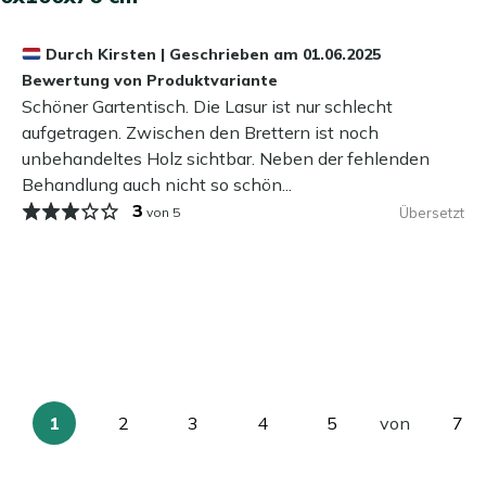
 Schmutz schützen? Dann empfehlen wir, eine schützende
Durch
Kirsten
|
Geschrieben am
01.06.2025
aufzutragen. Dieser Versiegler weist Wasser und Schmutz
Bewertung von Produktvariante
as ist doch praktisch!
Schöner Gartentisch. Die Lasur ist nur schlecht
aufgetragen. Zwischen den Brettern ist noch
 Teak Greywash Waschung behandelt. Wir empfehlen, den
unbehandeltes Holz sichtbar. Neben der fehlenden
bzuwischen, um Staub zu entfernen. Eine gründliche
Behandlung auch nicht so schön...
z nicht notwendig, da Sie sonst die graue Schicht
3
von 5
Übersetzt
r draußen stehen lassen?
das ganze Jahr über draußen zu stehen. Wenn Sie die
noch besser. Kein Platz? Kein Grund zur Sorge! Mit der
einer Schutzschicht – bleibt Ihr Gartentisch jahrelang
1
2
3
4
5
von
7
Sie
Seite
Seite
Seite
Seite
Sei
lesen