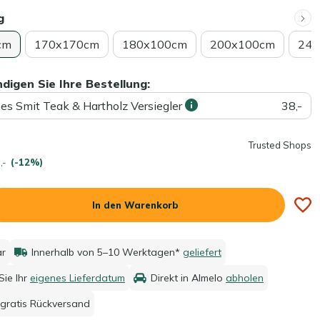
g
cm
170x170cm
180x100cm
200x100cm
240
ndigen Sie Ihre Bestellung:
ees Smit Teak & Hartholz Versiegler
38,-
Trusted Shops
,-
(-12%)
In den Warenkorb
ar
Innerhalb von 5–10 Werktagen*
geliefert
ie Ihr
eigenes Lieferdatum
Direkt in Almelo
abholen
gratis Rückversand