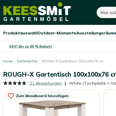
Kees
440,-
500,-
Suchen
Smit
Sie sparen:
60,-
(-12%)
Gartenmöbel
Produktauswahl
Outdoor-Momente
Ausstellungsräum
Menü
Menü
Menü
öffnen/schließen
öffnen/schließen
öffnen/
SSV! Bis zu 60 % Rabatt
Home
Gartentische
ROUGH-X Gartentisch 100x100x76 cm
ROUGH-X Gartentisch 100x100x76 c
21 Bewertungen
White (Tischplatte = O
Zum Moodboard hinzufügen