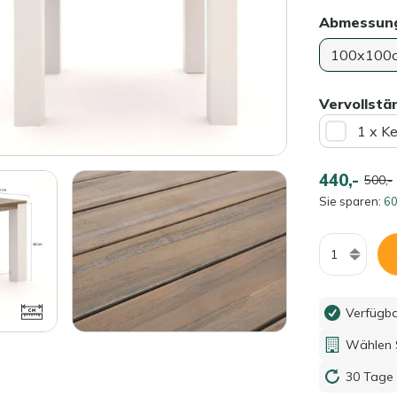
Abmessun
100x100
Vervollstä
1 x K
440,-
500,-
Sie sparen:
60
Menge
Verfügb
Wählen S
30 Tage 