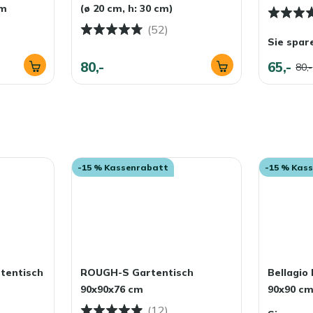
cm
(ø 20 cm, h: 30 cm)
(52)
Sie spar
80,-
65,-
80,-
-15 % Kassenrabatt
-15 % Kas
rtentisch
ROUGH-S Gartentisch
Bellagio
90x90x76 cm
90x90 c
(12)