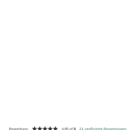
Bewertung:
4.85 of
5
21
verifizierte Bewertungen