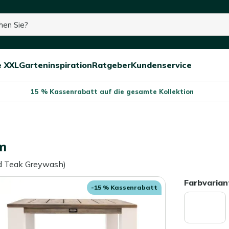
e XXL
Garteninspiration
Ratgeber
Kundenservice
Menü
Menü
Menü
schließen
öffnen/schließen
öffnen/schließen
öffnen/schließe
15 % Kassenrabatt auf die gesamte Kollektion
m
ld Teak Greywash)
Farbvarian
-15 % Kassenrabatt