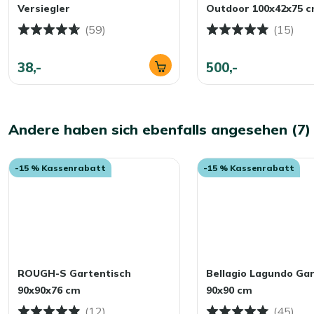
Versiegler
Outdoor 100x42x75 
(59)
(15)
38,-
500,-
Andere haben sich ebenfalls angesehen (7)
-15 % Kassenrabatt
-15 % Kassenrabatt
ROUGH-S Gartentisch
Bellagio Lagundo Ga
90x90x76 cm
90x90 cm
(12)
(45)