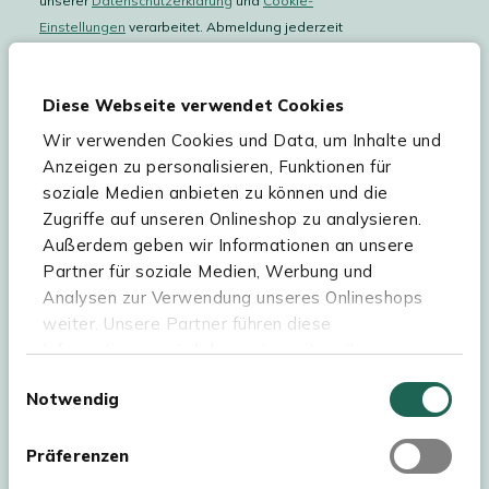
unserer
Datenschutzerklärung
und
Cookie-
Einstellungen
verarbeitet. Abmeldung jederzeit
möglich.
Teilnahmebedingungen
Gutscheinaktion lesen.
Diese Webseite verwendet Cookies
Wir verwenden Cookies und Data, um Inhalte und
Hilfe & Service
Anzeigen zu personalisieren, Funktionen für
soziale Medien anbieten zu können und die
Sortiment
Zugriffe auf unseren Onlineshop zu analysieren.
Außerdem geben wir Informationen an unsere
Kees Smit Gartenmöbel
Partner für soziale Medien, Werbung und
Experience Stores XXL
Analysen zur Verwendung unseres Onlineshops
weiter. Unsere Partner führen diese
Informationen möglicherweise mit weiteren
Daten zusammen, die Sie ihnen bereitgestellt
Einwilligungsauswahl
Notwendig
haben oder die sie im Rahmen Ihrer Nutzung der
Dienste gesammelt haben. Für eine optimale
Webseite müssen Sie die Cookies akzeptieren.
Präferenzen
Klicken Sie dafür auf „OK“.