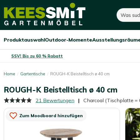
Kees
140,-
160,-
Suchen
Smit
Sie sparen:
20,-
(-13%)
Gartenmöbel
Produktauswahl
Outdoor-Momente
Ausstellungsräum
Menü
Menü
Menü
öffnen/schließen
öffnen/schließen
öffnen/
SSV! Bis zu 60 % Rabatt
Home
Gartentische
ROUGH-K Beistelltisch ø 40 cm
ROUGH-K Beistelltisch ø 40 cm
21 Bewertungen
Charcoal (Tischplatte =
Zum Moodboard hinzufügen