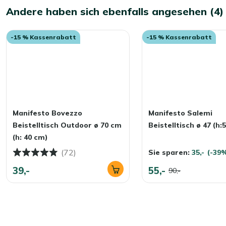
Andere haben sich ebenfalls angesehen (4)
-15 % Kassenrabatt
-15 % Kassenrabatt
Manifesto Bovezzo
Manifesto Salemi
Beistelltisch Outdoor ø 70 cm
Beistelltisch ø 47 (h:
(h: 40 cm)
(72)
Sie sparen:
35,-
(-39
39,-
55,-
90,-