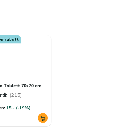
senrabatt
o Tablett 70x70 cm
(215)
en:
15,-
(-19%)