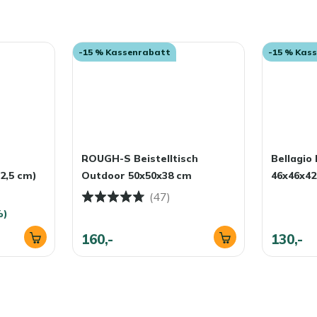
-15 % Kassenrabatt
-15 % Kas
ROUGH-S Beistelltisch
Bellagio 
52,5 cm)
Outdoor 50x50x38 cm
46x46x4
(47)
%)
160,-
130,-