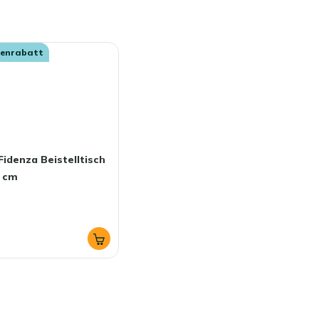
senrabatt
Fidenza Beistelltisch
2 cm