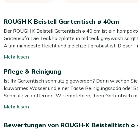
ROUGH K Beistell Gartentisch ø 40cm
Der ROUGH K Beistell Gartentisch ø 40 cm ist ein kompakter,
Gartensofa. Die Teakholzplatte in old teak greywash sorgt 
Aluminiumgestell leicht und gleichzeitig robust ist. Dieser Ti
Ihre Snackplatte, ohne dabei viel Platz auf Ihrer Terrass
Mehr
von 40 cm und einer Höhe von 41 cm können Sie ihn ganz ei
lesen
Achten Sie bitte darauf, ihn auf einen ebenen Untergrund z
Pflege & Reinigung
umschalten
damit alles schön stabil stehen bleibt.
Ist Ihr Gartentisch schmutzig geworden? Dann wischen Sie 
lauwarmes Wasser und einer Tasse Reinigungssoda oder Salz
Eigenschaften
Schmutz zu entfernen. Wir empfehlen, Ihren Gartentisch m
Kompaktes Format:
Mit 40 cm Durchmesser und 41 cm 
gründlich zu reinigen. Für das beste Ergebnis verwenden Si
Mehr
zwischen zwei Stühle.
Tischplatte. Vermeiden Sie die Verwendung eines Hochdruck
lesen
Teakholzplatte:
Das echte Holz fühlt sich solide an und 
umschalten
oder Spiele.
Zusätzlicher Schutz
Bewertungen von ROUGH-K Beistelltisch ø 
Graues Aluminiumgestell:
Durch das geringe Gewicht
Möchten Sie Ihren Gartentisch zusätzlich vor Wasser und
im Garten stellen.