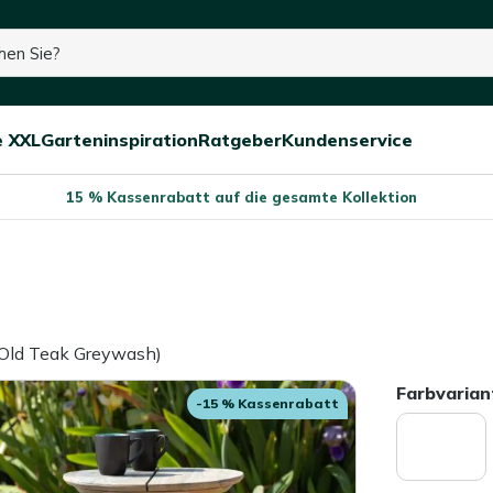
e XXL
Garteninspiration
Ratgeber
Kundenservice
Menü
Menü
Menü
schließen
öffnen/schließen
öffnen/schließen
öffnen/schließe
15 % Kassenrabatt auf die gesamte Kollektion
 Old Teak Greywash)
Farbvarian
-15 % Kassenrabatt