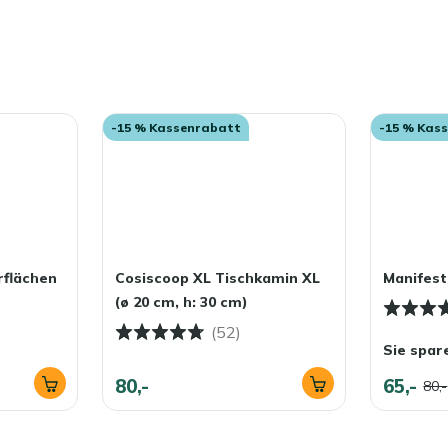
-15 % Kassenrabatt
-15 % Kas
rflächen
Cosiscoop XL Tischkamin XL
Manifest
(ø 20 cm, h: 30 cm)
(52)
Sie spar
80,-
65,-
80,-