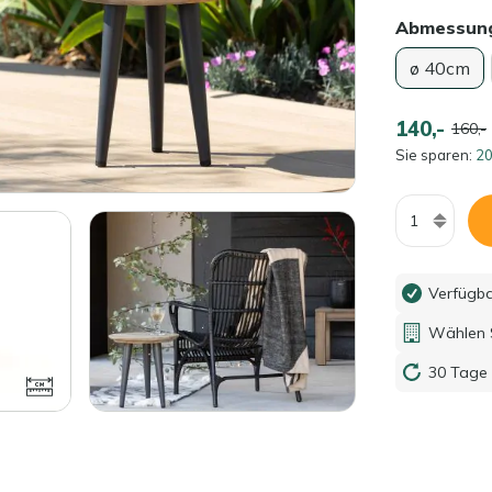
Abmessun
ø 40cm
140,-
160,-
Sie sparen:
20
Menge
Verfügb
Wählen S
30 Tage 