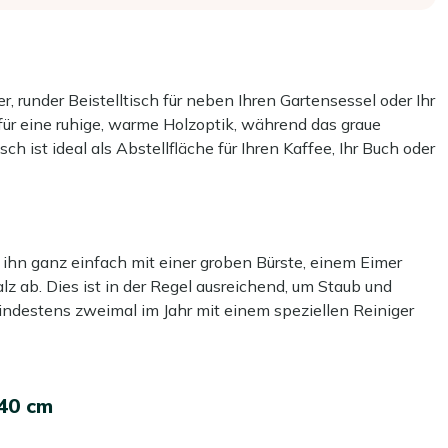
 runder Beistelltisch für neben Ihren Gartensessel oder Ihr
für eine ruhige, warme Holzoptik, während das graue
sch ist ideal als Abstellfläche für Ihren Kaffee, Ihr Buch oder
e oder Ihrem Balkon einzunehmen. Mit seinem Durchmesser
nfach dorthin stellen, wo Sie ihn gerade brauchen.
u stellen – besonders, wenn Sie Getränke darauf abstellen,
ihn ganz einfach mit einer groben Bürste, einem Eimer
 ab. Dies ist in der Regel ausreichend, um Staub und
indestens zweimal im Jahr mit einem speziellen Reiniger
Höhe passt er problemlos neben Ihren Gartensessel oder
e dabei unseren Kees Smit Teak & Hartholz Reiniger für die
reinigers, da dies das Material beschädigen kann.
ist ein praktischer, fester Platz für Ihren Kaffee, Snacks
40 cm
 können Sie ihn im Handumdrehen an einen anderen Platz
 Schmutz schützen? Dann empfehlen wir, eine schützende