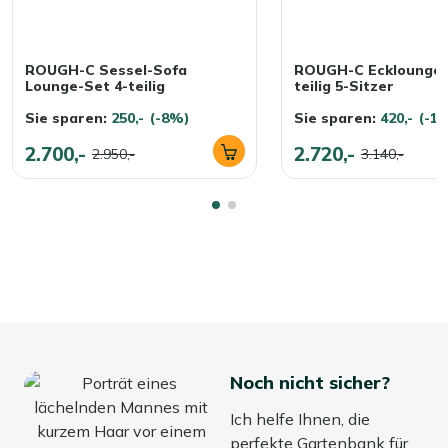
ROUGH-C Sessel-Sofa
ROUGH-C Ecklounge-
Lounge-Set 4-teilig
teilig 5-Sitzer
Sie sparen:
250,-
(-8%)
Sie sparen:
420,-
(-1
2.700,-
2.720,-
2.950,-
3.140,-
Noch nicht sicher?
Ich helfe Ihnen, die
perfekte Gartenbank für