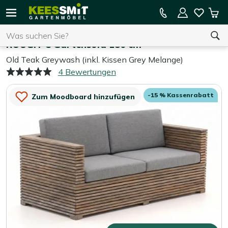
Kees
15 % Kassenrabatt auf die gesamte Kollektion
Mei
Smit
Suchen
War
Home
Gartenbänke
Gartenmöbel
ROUGH-C Gartensofa 180 cm
Old Teak Greywash (inkl. Kissen Grey Melange)
4 Bewertungen
Sie haben keine Artikel in Ihrem Warenkorb.
-15 % Kassenrabatt
Zum Moodboard hinzufügen