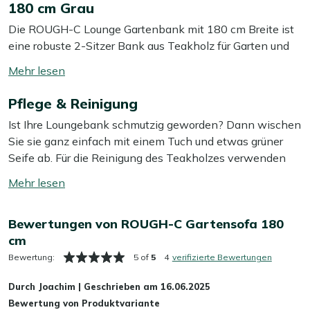
180 cm Grau
Die ROUGH-C Lounge Gartenbank mit 180 cm Breite ist
eine robuste 2-Sitzer Bank aus Teakholz für Garten und
Terrasse. Durch die großzügige Sitzfläche bietet sie zwei
Mehr
Personen viel Platz oder eine komfortable Liegefläche für
lesen
eine Person. Das Teakholz in „Old Teak Greywash“ sorgt
Pflege & Reinigung
umschalten
für eine ruhige, zeitlose Optik, die sich leicht mit anderen
Ist Ihre Loungebank schmutzig geworden? Dann wischen
Gartenmöbeln kombinieren lässt. Die graumelierten
Sie sie ganz einfach mit einem Tuch und etwas grüner
Kissen sind im Lieferumfang enthalten und bieten
Seife ab. Für die Reinigung des Teakholzes verwenden
weichen Sitzkomfort für längeres Sitzen im
Sie eine grobe Bürste, einen Eimer lauwarmes Wasser
Außenbereich.
Mehr
und eine Tasse Reinigungssoda oder Salz. Dies ist in der
lesen
Regel ausreichend, um Staub und Schmutz zu entfernen.
Eigenschaften
umschalten
Bewertungen von ROUGH-C Gartensofa 180
Wir empfehlen, Ihre Loungebank mindestens zweimal im
Teakholz-Gestell:
Teak ist ein stabiles Naturmaterial
cm
Jahr mit einem speziellen Reiniger gründlich zu reinigen.
und eignet sich für den Einsatz im Freien.
Für das beste Ergebnis verwenden Sie dabei unseren
Bewertung:
5 of
5
4
verifizierte Bewertungen
Old Teak Greywash:
die graue Oberfläche verleiht
Kees Smit Teak & Hartholz Reiniger für das Gestell.
der Bank eine dezente, unaufdringliche Optik,
Durch
Joachim
|
Geschrieben am
16.06.2025
passend zu modernen und natürlichen
Bewertung von Produktvariante
Vermeiden Sie die Verwendung eines Hochdruckreinigers,