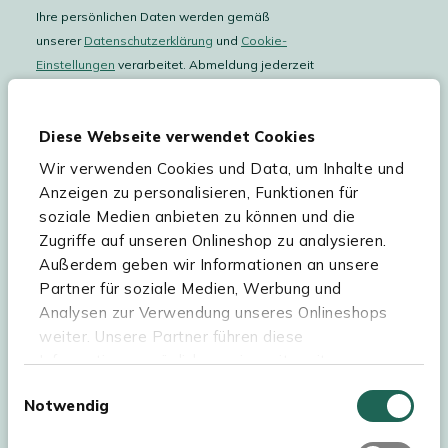
Ihre persönlichen Daten werden gemäß
unserer
Datenschutzerklärung
und
Cookie-
Einstellungen
verarbeitet. Abmeldung jederzeit
möglich.
Teilnahmebedingungen
Gutscheinaktion lesen.
Diese Webseite verwendet Cookies
Wir verwenden Cookies und Data, um Inhalte und
Hilfe & Service
Anzeigen zu personalisieren, Funktionen für
soziale Medien anbieten zu können und die
Sortiment
Zugriffe auf unseren Onlineshop zu analysieren.
Außerdem geben wir Informationen an unsere
Kees Smit Gartenmöbel
Partner für soziale Medien, Werbung und
Experience Stores XXL
Analysen zur Verwendung unseres Onlineshops
weiter. Unsere Partner führen diese
Informationen möglicherweise mit weiteren
Daten zusammen, die Sie ihnen bereitgestellt
Einwilligungsauswahl
Notwendig
haben oder die sie im Rahmen Ihrer Nutzung der
Dienste gesammelt haben. Für eine optimale