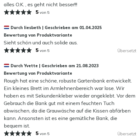
alles O.K. , es geht nicht besser!!!
Gartengestaltungen.
da dies das Material beschädigen kann.
Länge 180 cm:
5
zwei Personen sitzen bequem mit viel
von 5
Bewegungsfreiheit, eine Person kann entspannt
Zusätzlicher Schutz
liegend relaxen.
Durch
liesbeth
|
Geschrieben am
01.04.2025
Möchten Sie Ihre Loungebank zusätzlich vor Wasser und
Inklusive grauer Kissen:
abgestimmte Auflagen sind
Bewertung von Produktvariante
Schmutz schützen? Dann empfehlen wir, eine
bereits enthalten und bieten eine weiche,
Sieht schön und auch solide aus.
schützende Schicht mit unserem Kees Smit Teak &
angenehme Sitzfläche.
5
von 5
Übersetzt
Hartholz Versiegler aufzutragen. Dieser Versiegler weist
Pflegearmes Teakholz:
das Holz benötigt nur
Wasser und Schmutz ab, sodass Ihre Loungebank länger
gelegentliche Reinigung, um seine Optik zu erhalten.
Durch
Yvette
|
Geschrieben am
21.08.2023
sauber und schön bleibt. Das ist doch praktisch!
Bewertung von Produktvariante
Mehr ansehen Gartenbänke
Rough hat eine schöne, robuste Gartenbank entwickelt.
Kann ich mein Lounge-Set das ganze Jahr
Mehr ansehen Gartensofas
Ein kleines Brett im Armlehnenbereich war lose. Wir
draußen stehen lassen?
haben es mit Sekundenkleber wieder angeklebt. Vor dem
Gebrauch die Bank gut mit einem feuchten Tuch
Ja, kein Problem! Unsere Gartenmöbel sind dafür
abwischen, da die Grauwäsche auf die Kissen abfärben
gemacht, das ganze Jahr über draußen zu stehen. Wenn
kann. Ansonsten ist es eine gemütliche Bank, die
Sie die Möglichkeit haben, sie drinnen zu lagern, ist das
bequem ist.
natürlich noch besser. Kein Platz? Kein Grund zur Sorge!
5
Mit der richtigen Pflege – regelmäßiges Reinigen und das
von 5
Übersetzt