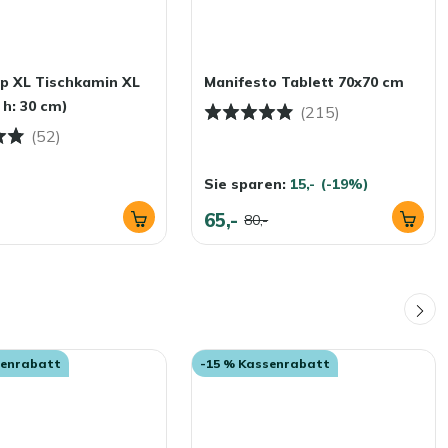
p XL Tischkamin XL
Manifesto Tablett 70x70 cm
 h: 30 cm)
(215)
(52)
Sie sparen:
15,-
(-19%)
65,-
80,-
senrabatt
-15 % Kassenrabatt