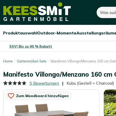
Kees
Suchen
850,-
Smit
Gartenmöbel
Produktauswahl
Outdoor-Momente
Ausstellungsräum
Menü
Menü
Menü
öffnen/schließen
öffnen/schließen
öffnen/
SSV! Bis zu 60 % Rabatt
Home
Gartenmöbel-Sets
Manifesto Villongo/Menzano 160 cm Gart
Manifesto Villongo/Menzano 160 cm G
5 Bewertungen
Kubu (Gestell = Charcoal)
Zum Moodboard hinzufügen