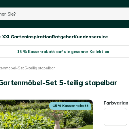
e XXL
Garteninspiration
Ratgeber
Kundenservice
Menü
Menü
Menü
schließen
öffnen/schließen
öffnen/schließen
öffnen/schließe
15 % Kassenrabatt auf die gesamte Kollektion
enmöbel-Set 5-teilig stapelbar
artenmöbel-Set 5-teilig stapelbar
Farbvarian
-15 % Kassenrabatt