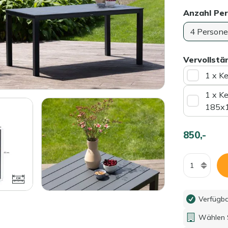
Anzahl Pe
4 Person
Vervollstä
1 x K
1 x K
185x
850,-
Menge
Verfügb
Wählen S