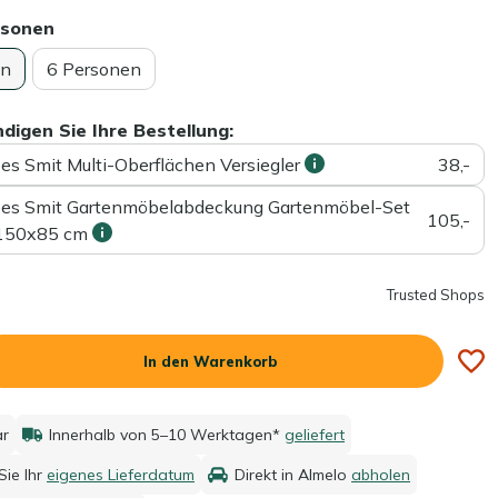
rsonen
en
6 Personen
ndigen Sie Ihre Bestellung:
ees Smit Multi-Oberflächen Versiegler
38,-
ees Smit Gartenmöbelabdeckung Gartenmöbel-Set
105,-
150x85 cm
Trusted Shops
In den Warenkorb
ar
Innerhalb von 5–10 Werktagen*
geliefert
ie Ihr
eigenes Lieferdatum
Direkt in Almelo
abholen