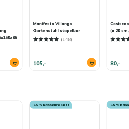
Manifesto Villongo
Cosiscoo
ung
Gartenstuhl stapelbar
(ø 20 cm,
5x150x85
(148)
105,-
80,-
-15 % Kassenrabatt
-15 % Kas