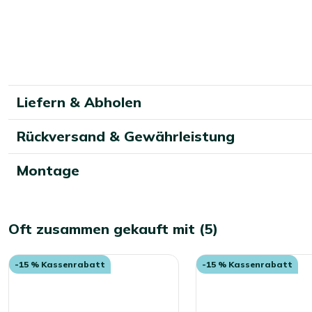
Möglichkeit haben, sie drinnen zu lagern, ist das natürlich 
richtigen Pflege – regelmäßiges Reinigen und das Auftragen
jahrelang schön und gut in Schuss.
Liefern & Abholen
Rückversand & Gewährleistung
Montage
Oft zusammen gekauft mit (5)
-15 % Kassenrabatt
-15 % Kassenrabatt