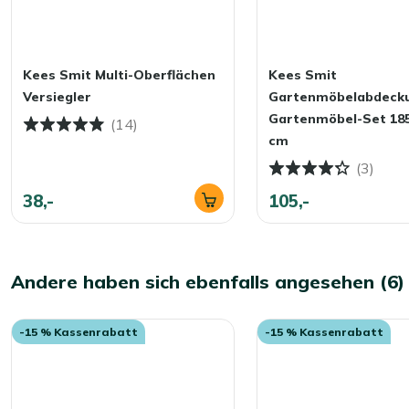
Kees Smit Multi-Oberflächen
Kees Smit
Versiegler
Gartenmöbelabdeck
Gartenmöbel-Set 18
(14)
cm
(3)
38,-
105,-
Andere haben sich ebenfalls angesehen (6)
-15 % Kassenrabatt
-15 % Kassenrabatt