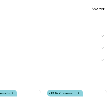
Weiter
Seite
senrabatt
-15 % Kassenrabatt