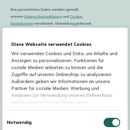
Ihre persönlichen Daten werden gemäß
unserer
Datenschutzerklärung
und
Cookie-
Einstellungen
verarbeitet. Abmeldung jederzeit
möglich.
Teilnahmebedingungen
Gutscheinaktion lesen.
Diese Webseite verwendet Cookies
Wir verwenden Cookies und Data, um Inhalte und
Hilfe & Service
Anzeigen zu personalisieren, Funktionen für
soziale Medien anbieten zu können und die
Sortiment
Zugriffe auf unseren Onlineshop zu analysieren.
Außerdem geben wir Informationen an unsere
Kees Smit Gartenmöbel
Partner für soziale Medien, Werbung und
Experience Stores XXL
Analysen zur Verwendung unseres Onlineshops
weiter. Unsere Partner führen diese
Informationen möglicherweise mit weiteren
Daten zusammen, die Sie ihnen bereitgestellt
Einwilligungsauswahl
Notwendig
haben oder die sie im Rahmen Ihrer Nutzung der