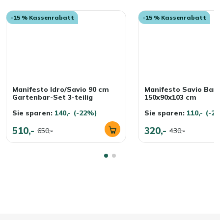
-15 % Kassenrabatt
-15 % Kassenrabatt
Manifesto Idro/Savio 90 cm
Manifesto Savio Bart
Gartenbar-Set 3-teilig
150x90x103 cm
Sie sparen:
140,-
(-22%)
Sie sparen:
110,-
(-2
510,-
320,-
650,-
430,-