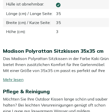
Hülle ist abnehmbar
:
Länge (cm) / Lange Seite
:
35
Breite (cm) / Kurze Seite
:
35
Höhe (cm)
:
3
Madison Polyrattan Sitzkissen 35x35 cm
Das Madison Polyrattan Sitzkissen in der Farbe Kaki Grün
bietet Ihnen zusätzlichen Komfort für Ihre Gartenmöbel.
Mit einer Größe von 35x35 cm passt es perfekt auf Ihre
Polyrattan-Stühle und sorgt für ein angenehmes
Mehr
Sitzerlebnis. Der Bezug ist abnehmbar, was die Reinigung
lesen
besonders einfach macht. Dieses Sitzkissen ist eine
Pflege & Reinigung
umschalten
praktische Ergänzung für Ihre Gartenmöbel und verleiht
Möchten Sie Ihre Outdoor Kissen lange schön und sauber
Ihrem Außenbereich eine gemütliche Atmosphäre. Dank
halten? Bei leichten Verunreinigungen genügt oft schon
der kompakten Größe lässt es sich leicht verstauen,
eine Lauge aus lauwarmem Wasser und mildem