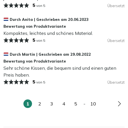
5
von 5
Übersetzt
Können meine Outdoor Kissen das ganze Jahr
über draußen bleiben?
Durch
Anita
|
Geschrieben am
20.06.2023
Bewertung von Produktvariante
Es ist besser, Ihre Kissen einzulagern, wenn Sie sie nicht
Kompaktes, leichtes und schönes Material.
nutzen. Selbst wasserabweisende Stoffe können mit der
5
von 5
Übersetzt
Zeit Feuchtigkeit aufnehmen, was zu Abnutzung oder
Schimmel führen kann. Unsere Empfehlung? Lagern Sie
Durch
Martin
|
Geschrieben am
29.08.2022
Ihre Outdoor Kissen in den Herbst- und Wintermonaten
Bewertung von Produktvariante
im Innenbereich oder bewahren Sie sie in einer
Sehr schöne Kissen, die bequem sind und einen guten
wasserdichten Gartenbox auf. So bleiben Ihre Kissen
Preis haben.
länger schön!
5
von 5
Übersetzt
1
2
3
4
5
-
10
Sie
Seite
Seite
Seite
Seite
Seite
Seit
lesen
gerade
die