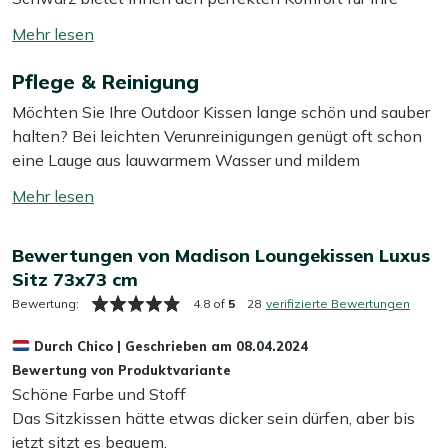
Gartenmöbel. Mit den Maßen 73x73 cm passt es ideal
Mehr
auf Ihre Lounge-Sitzfläche und sorgt für ein angenehmes
lesen
Sitzgefühl. Der Bezug ist abnehmbar, was die Reinigung
Pflege & Reinigung
umschalten
besonders einfach macht. Dieses Loungekissen verleiht
Möchten Sie Ihre Outdoor Kissen lange schön und sauber
Ihrem Außenbereich eine stilvolle Note und lädt zum
halten? Bei leichten Verunreinigungen genügt oft schon
Entspannen ein. Dank der hochwertigen Materialien
eine Lauge aus lauwarmem Wasser und mildem
bleibt es auch bei häufigem Gebrauch formstabil und
Waschmittel. Sitzt der Schmutz etwas tiefer? Dann hilft
widerstandsfähig.
Mehr
unser Kees Smit Textil & Rope Reiniger, um hartnäckige
lesen
Flecken zu entfernen, ohne den Stoff anzugreifen. Tipp:
Mehr ansehen Outdoor Kissen
umschalten
Bewertungen von Madison Loungekissen Luxus
Lassen Sie Ihre Kissen im Schatten trocknen, um zu
Mehr ansehen Loungekissen
Sitz 73x73 cm
vermeiden, dass die Farben ausbleichen.
Bewertung:
4.8 of
5
28
verifizierte Bewertungen
Möchten Sie sich die Pflege noch einfacher machen?
Durch
Chico
|
Geschrieben am
08.04.2024
Dann empfehlen wir, eine schützende Schicht mit
Bewertung von Produktvariante
unserem Kees Smit Textil & Rope Versiegler aufzutragen.
Schöne Farbe und Stoff
Dieser wirkt wasser- und schmutzabweisend, sodass Ihre
Das Sitzkissen hätte etwas dicker sein dürfen, aber bis
Outdoor Kissen gut geschützt sind – das erspart Ihnen viel
jetzt sitzt es bequem.
Reinigungsarbeit!