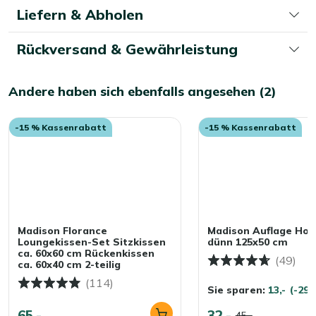
Liefern & Abholen
Seite
Rückversand & Gewährleistung
Andere haben sich ebenfalls angesehen (2)
-15 % Kassenrabatt
-15 % Kassenrabatt
Madison Florance
Madison Auflage Hoc
Loungekissen-Set Sitzkissen
dünn 125x50 cm
ca. 60x60 cm Rückenkissen
(49)
ca. 60x40 cm 2-teilig
(114)
Sie sparen:
13,-
(-29
65,-
32,-
45,-