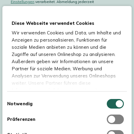
Einstellungen
verarbeitet. Abmeldung jederzeit
möglich.
Teilnahmebedingungen
Gutscheinaktion lesen.
Diese Webseite verwendet Cookies
Wir verwenden Cookies und Data, um Inhalte und
Hilfe & Service
Anzeigen zu personalisieren, Funktionen für
soziale Medien anbieten zu können und die
Sortiment
Zugriffe auf unseren Onlineshop zu analysieren.
Außerdem geben wir Informationen an unsere
Kees Smit Gartenmöbel
Partner für soziale Medien, Werbung und
Experience Stores XXL
Analysen zur Verwendung unseres Onlineshops
weiter. Unsere Partner führen diese
Informationen möglicherweise mit weiteren
Daten zusammen, die Sie ihnen bereitgestellt
Einwilligungsauswahl
Notwendig
haben oder die sie im Rahmen Ihrer Nutzung der
Dienste gesammelt haben. Für eine optimale
Webseite müssen Sie die Cookies akzeptieren.
Präferenzen
Klicken Sie dafür auf „OK“.