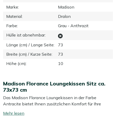
Marke
:
Madison
Material
:
Dralon
Farbe
:
Grau - Anthrazit
Hülle ist abnehmbar
:
Länge (cm) / Lange Seite
:
73
Breite (cm) / Kurze Seite
:
73
Höhe (cm)
:
10
Madison Florance Loungekissen Sitz ca.
73x73 cm
Das Madison Florance Loungekissen in der Farbe
Antracite bietet Ihnen zusätzlichen Komfort für Ihre
Gartenmöbel. Mit einer Größe von ca. 73x73 cm passt es
Mehr