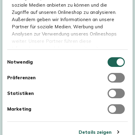
soziale Medien anbieten zu können und die
Sortiment
Zugriffe auf unseren Onlineshop zu analysieren.
Außerdem geben wir Informationen an unsere
Kees Smit Gartenmöbel
Partner für soziale Medien, Werbung und
Experience Stores XXL
Analysen zur Verwendung unseres Onlineshops
weiter. Unsere Partner führen diese
Informationen möglicherweise mit weiteren
Daten zusammen, die Sie ihnen bereitgestellt
Einwilligungsauswahl
Notwendig
haben oder die sie im Rahmen Ihrer Nutzung der
Dienste gesammelt haben. Für eine optimale
Webseite müssen Sie die Cookies akzeptieren.
Präferenzen
Klicken Sie dafür auf „OK“.
Statistiken
Marketing
Urheberrecht © 2026 - Kees Smit Tuinmeubelen
AGB
Details zeigen