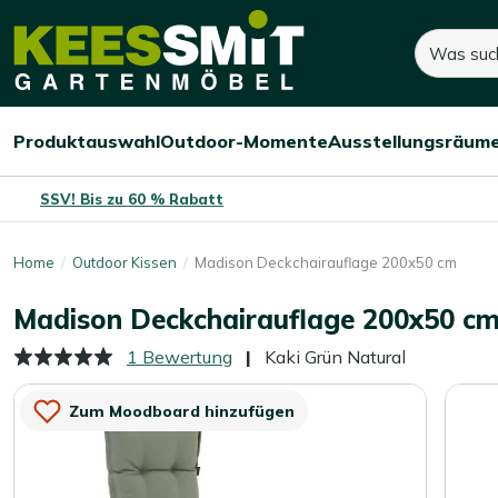
Kees
Suchen
75,-
Dieses Produkt ist nicht mehr auf 
Smit
Gartenmöbel
Produktauswahl
Outdoor-Momente
Ausstellungsräum
Menü
Menü
Menü
öffnen/schließen
öffnen/schließen
öffnen/
SSV! Bis zu 60 % Rabatt
Home
Outdoor Kissen
Madison Deckchairauflage 200x50 cm
Madison Deckchairauflage 200x50 c
1 Bewertung
Kaki Grün Natural
Zum Moodboard hinzufügen