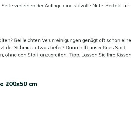
eite verleihen der Auflage eine stilvolle Note. Perfekt für
en zu genießen. Die Maße von 200 x 50 cm sorgen dafür,
 maximalen Komfort bietet.
lten? Bei leichten Verunreinigungen genügt oft schon eine
t der Schmutz etwas tiefer? Dann hilft unser Kees Smit
n, ohne den Stoff anzugreifen. Tipp: Lassen Sie Ihre Kissen
sbleichen.
 empfehlen wir, eine schützende Schicht mit unserem Kees
e 200x50 cm
asser- und schmutzabweisend, sodass Ihre Outdoor Kissen
!
hr über draußen bleiben?
 nutzen. Selbst wasserabweisende Stoffe können mit der Zeit
führen kann. Unsere Empfehlung? Lagern Sie Ihre Outdoor
 oder bewahren Sie sie in einer wasserdichten Gartenbox