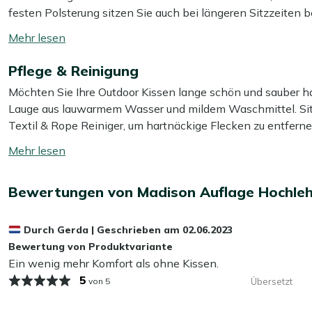
festen Polsterung sitzen Sie auch bei längeren Sitzzeite
meisten Hochlehner-Gartenstühle. Diese Auflage ist eine p
Mehr
Stunden im Freien ermöglicht.
lesen
Pflege & Reinigung
umschalten
Mehr ansehen Outdoor Kissen
Möchten Sie Ihre Outdoor Kissen lange schön und sauber ha
Mehr ansehen Dünne Auflagen Hochlehner (Textilene S
Lauge aus lauwarmem Wasser und mildem Waschmittel. Sitz
Textil & Rope Reiniger, um hartnäckige Flecken zu entferne
im Schatten trocknen, um zu vermeiden, dass die Farben au
Mehr
lesen
Möchten Sie sich die Pflege noch einfacher machen? Dann
umschalten
Bewertungen von Madison Auflage Hochleh
Smit Textil & Rope Versiegler aufzutragen. Dieser wirkt w
gut geschützt sind – das erspart Ihnen viel Reinigungsarbeit
Durch
Gerda
|
Geschrieben am
02.06.2023
Können meine Outdoor Kissen das ganze Ja
Bewertung von Produktvariante
Ein wenig mehr Komfort als ohne Kissen.
Es ist besser, Ihre Kissen einzulagern, wenn Sie sie nicht
5
von 5
Übersetzt
Feuchtigkeit aufnehmen, was zu Abnutzung oder Schimmel 
Kissen in den Herbst- und Wintermonaten im Innenbereich