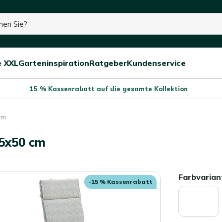
e XXL
Garteninspiration
Ratgeber
Kundenservice
Menü
Menü
Menü
schließen
öffnen/schließen
öffnen/schließen
öffnen/schließe
15 % Kassenrabatt auf die gesamte Kollektion
cm
25x50 cm
Farbvarian
-15 % Kassenrabatt