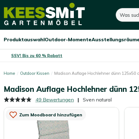
Kees
31,-
43,-
Suchen
Smit
Sie sparen:
12,-
(-28%)
Gartenmöbel
Produktauswahl
Outdoor-Momente
Ausstellungsräum
Menü
Menü
Menü
öffnen/schließen
öffnen/schließen
öffnen/
SSV! Bis zu 60 % Rabatt
Home
Outdoor Kissen
Madison Auflage Hochlehner dünn 125x50 
Madison Auflage Hochlehner dünn 1
49 Bewertungen
Sven natural
Zum Moodboard hinzufügen