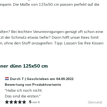
n bequem. Die Maße von 125x50 cm passen perfekt auf die
raktische Ergänzung für Ihren Garten, die Ihnen entspannte
lten? Bei leichten Verunreinigungen genügt oft schon eine
tühle)
t der Schmutz etwas tiefer? Dann hilft unser Kees Smit
n, ohne den Stoff anzugreifen. Tipp: Lassen Sie Ihre Kissen
sbleichen.
 empfehlen wir, eine schützende Schicht mit unserem Kees
ner dünn 125x50 cm
asser- und schmutzabweisend, sodass Ihre Outdoor Kissen
!
Durch
T
|
Geschrieben am
04.09.2022
hr über draußen bleiben?
Bewertung von Produktvariante
"Habe ich noch nicht.
 nutzen. Selbst wasserabweisende Stoffe können mit der Zeit
Das sind die ersten."
führen kann. Unsere Empfehlung? Lagern Sie Ihre Outdoor
5
von 5
Übersetzt
 oder bewahren Sie sie in einer wasserdichten Gartenbox