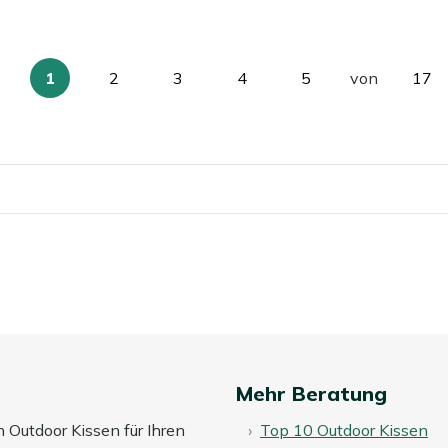
1
2
3
4
5
von
17
Sie
Seite
Seite
Seite
Seite
Sei
lesen
gerade
die
Seite
Mehr Beratung
n Outdoor Kissen für Ihren
Top 10 Outdoor Kissen