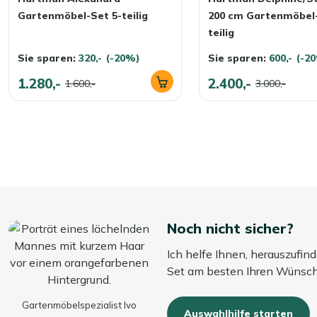
Gartenmöbel-Set 5-teilig
200 cm Gartenmöbel-
teilig
Sie sparen:
320,-
(-20%)
Sie sparen:
600,-
(-2
1.280,-
2.400,-
1.600,-
3.000,-
Noch nicht sicher?
Ich helfe Ihnen, herauszufi
Set am besten Ihren Wünsch
Gartenmöbelspezialist Ivo
Auswahlhilfe starten