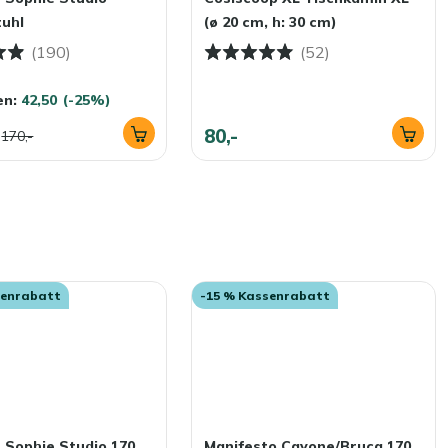
tuhl
(ø 20 cm, h: 30 cm)
(190)
(52)
en:
42,50
(-25%)
80,-
170,-
senrabatt
-15 % Kassenrabatt
Sophie Studio 170
Manifesto Cavone/Bruca 170