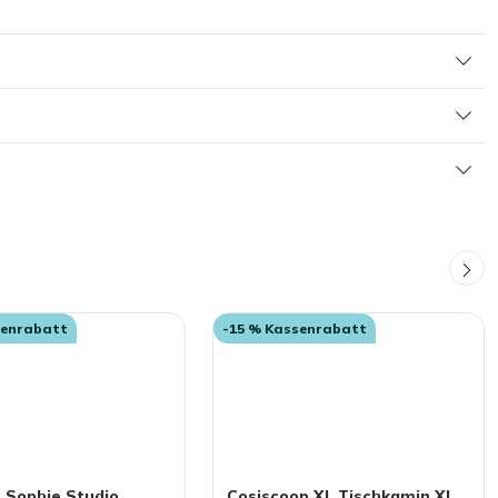
senrabatt
-15 % Kassenrabatt
 Sophie Studio
Cosiscoop XL Tischkamin XL