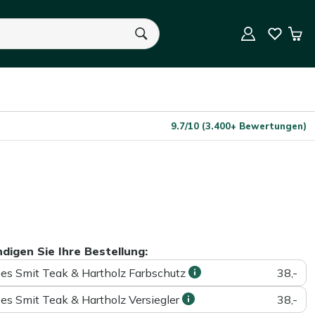
In den Warenkorb
Menge
Mei
War
n
Sie haben keine Artikel in Ihrem Warenkorb.
9.7/10 (3.400+ Bewertungen)
ndigen Sie Ihre Bestellung:
ees Smit Teak & Hartholz Farbschutz
38,-
ees Smit Teak & Hartholz Versiegler
38,-