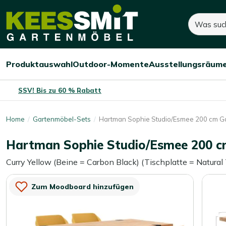
Kees
1.849,-
2.475,-
Suchen
Smit
Sie sparen:
626,-
(-25%)
Gartenmöbel
Produktauswahl
Outdoor-Momente
Ausstellungsräum
Menü
Menü
Menü
öffnen/schließen
öffnen/schließen
öffnen/
SSV! Bis zu 60 % Rabatt
Home
Gartenmöbel-Sets
Hartman Sophie Studio/Esmee 200 cm Ga
Hartman Sophie Studio/Esmee 200 cm
Curry Yellow (Beine = Carbon Black) (Tischplatte = Natural
Zum Moodboard hinzufügen