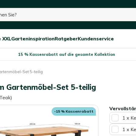
e XXL
Garteninspiration
Ratgeber
Kundenservice
Menü
Menü
Menü
schließen
öffnen/schließen
öffnen/schließen
öffnen/schließe
15 % Kassenrabatt auf die gesamte Kollektion
rtenmöbel-Set 5-teilig
 Gartenmöbel-Set 5-teilig
 Teak)
Vervollstä
-15 % Kassenrabatt
1 x K
1 x K