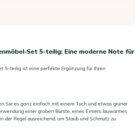
möbel-Set 5-teilig: Eine moderne Note für
teilig ist eine perfekte Ergänzung für Ihren
Set ideal zum Entspannen und zum Essen im Freien. Die
igen Teakholz und dem leichten Aluminium schafft eine
n Sie es ganz einfach mit einem Tuch und etwas grüner
Verwendung einer groben Bürste, eines Eimers lauwarmes
tman, einem vertrauenswürdigen Namen in der Welt der
 in der Regel ausreichend, um Staub und Schmutz zu
 mit einer Tischplatte aus Teakholz und vier komfortablen
zweimal im Jahr mit einem speziellen Reiniger gründlich
ielerische gelbe Farbe, die für ein frisches und lebendiges
seren Kees Smit Multi-Oberflächen Reiniger für das