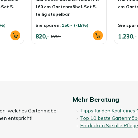
Set 5-
160 cm Gartenmöbel-Set 5-
cm Garte
teilig stapelbar
0%)
Sie sparen:
150,-
(-15%)
Sie spar
820,-
1.230,-
970,-
Mehr Beratung
nden, welches Gartenmöbel-
Tipps für den Kauf eines
en entspricht!
Top 10 beste Gartenmöbe
Entdecken Sie alle Pfleg