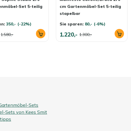
nmöbel-Set 5-teilig
cm Gartenmöbel-Set 5-teilig
stapelbar
en:
350,-
(-22%)
Sie sparen:
80,-
(-6%)
1.220,-
1.580,-
1.300,-
 Gartenmöbel-Sets
l-Sets von Kees Smit
etipps