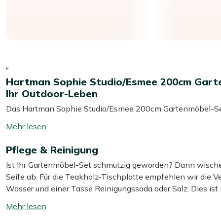
"
Hartman Sophie Studio/Esmee 200cm Garten
Ihr Outdoor-Leben
Das Hartman Sophie Studio/Esmee 200cm Gartenmöbel-Set 5-
Außenbereich. Mit Komfort und Stil im Design, ist dieses 
Mehr
Kombination aus der fröhlichen gelben Farbe, dem langleb
lesen
einladende Atmosphäre in jedem Garten.
Pflege & Reinigung
umschalten
Ist Ihr Gartenmöbel-Set schmutzig geworden? Dann wische
Eigenschaften
Seife ab. Für die Teakholz-Tischplatte empfehlen wir die 
Dieses fünfteilige Gartenmöbel-Set ist von der Marke Har
Wasser und einer Tasse Reinigungssoda oder Salz. Dies ist
Gartenmöbel. Das Set besteht aus einem großzügigen Tisch
entfernen. Wir empfehlen, Ihr Gartenmöbel-Set mindestens 
Mehr
Stühlen. Sowohl die Stühle als auch der Tisch haben eine sp
zu reinigen. Für das beste Ergebnis verwenden Sie dabei un
lesen