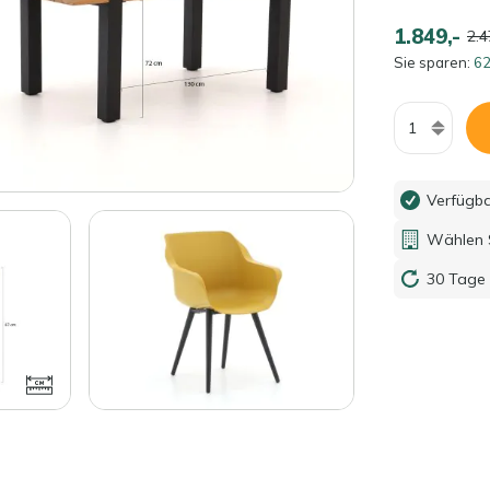
1.849,-
2.4
Sie sparen:
62
Menge
Verfügb
Wählen S
30 Tage 