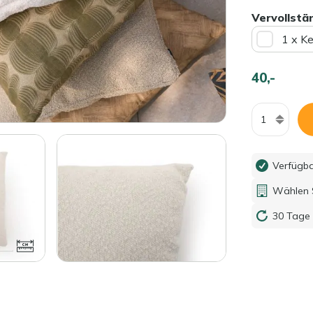
Vervollstä
1 x K
40,-
Menge
Verfügb
Wählen S
30 Tage 