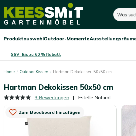
Kees
Suchen
40,-
Smit
Gartenmöbel
Produktauswahl
Outdoor-Momente
Ausstellungsräum
Menü
Menü
Menü
öffnen/schließen
öffnen/schließen
öffnen/
SSV! Bis zu 60 % Rabatt
Home
Outdoor Kissen
Hartman Dekokissen 50x50 cm
Hartman Dekokissen 50x50 cm
3 Bewertungen
Estelle Natural
Zum Moodboard hinzufügen