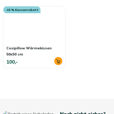
Dekokissen ist, wechseln Sie es ganz einfach von Stuhl z
Handgriffen eine gemütliche Lounge-Ecke.
-15 % Kassenrabatt
Mehr ansehen Outdoor Kissen
Mehr ansehen Dekokissen
Cosipillow Wärmekissen
50x50 cm
100,-
Noch nicht sicher?