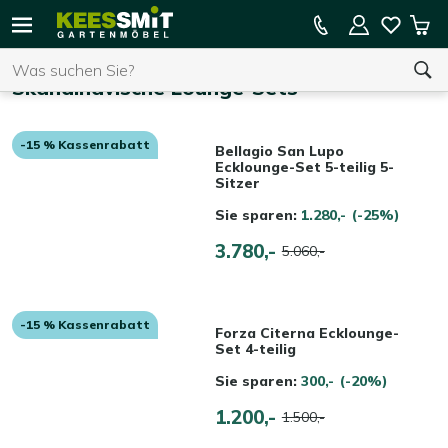
Kees
15 % Kassenrabatt auf die gesamte Kollektion
Mei
Smit
Suchen
War
Startseite
Gartenmöbel
Skandinavische Lounge-Sets
-15 % Kassenrabatt
Sie haben keine Artikel in Ihrem Warenkorb.
Bellagio San Lupo
Ecklounge-Set 5-teilig 5-
Sitzer
Sie sparen:
1.280,-
(-25%)
3.780,-
5.060,-
-15 % Kassenrabatt
Forza Citerna Ecklounge-
Set 4-teilig
Sie sparen:
300,-
(-20%)
1.200,-
1.500,-