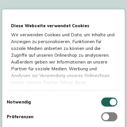
Ihre persönlichen Daten werden gemäß
unserer
Datenschutzerklärung
und
Cookie-
Diese Webseite verwendet Cookies
Einstellungen
verarbeitet. Abmeldung jederzeit
möglich.
Teilnahmebedingungen
Gutscheinaktion lesen.
Wir verwenden Cookies und Data, um Inhalte und
Anzeigen zu personalisieren, Funktionen für
soziale Medien anbieten zu können und die
Zugriffe auf unseren Onlineshop zu analysieren.
Hilfe & Service
Außerdem geben wir Informationen an unsere
Partner für soziale Medien, Werbung und
Sortiment
Analysen zur Verwendung unseres Onlineshops
weiter. Unsere Partner führen diese
Kees Smit Gartenmöbel
Informationen möglicherweise mit weiteren
Experience Stores XXL
Daten zusammen, die Sie ihnen bereitgestellt
Einwilligungsauswahl
Notwendig
haben oder die sie im Rahmen Ihrer Nutzung der
Dienste gesammelt haben. Für eine optimale
Webseite müssen Sie die Cookies akzeptieren.
Präferenzen
Klicken Sie dafür auf „OK“.