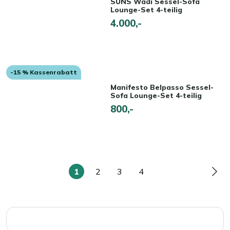
SUNS Wadi Sessel-Sofa
Lounge-Set 4-teilig
4.000,-
-15 % Kassenrabatt
Manifesto Belpasso Sessel-
Sofa Lounge-Set 4-teilig
800,-
1
2
3
4
Sie
Seite
Seite
Seite
Seit
lesen
gerade
die
Seite