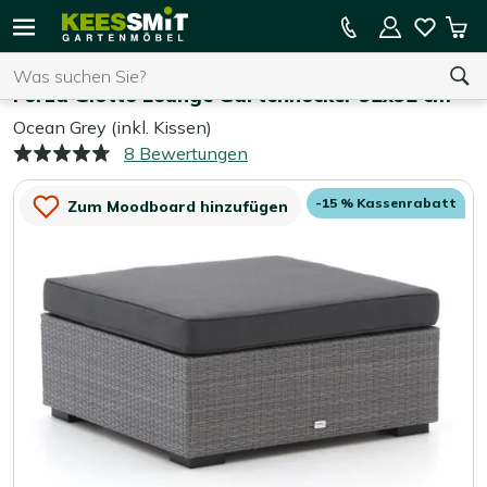
Kees
15 % Kassenrabatt auf die gesamte Kollektion
Mei
Smit
Suchen
War
Home
Gartenaccessoires
Gartenmöbel
Forza Giotto Lounge Gartenhocker 92x92 cm
Ocean Grey (inkl. Kissen)
8 Bewertungen
Sie haben keine Artikel in Ihrem Warenkorb.
-15 % Kassenrabatt
Zum Moodboard hinzufügen