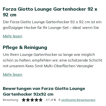
Forza Giotto Lounge Gartenhocker 92 x
92 cm
Der Forza Giotto Lounge Gartenhocker 92 x 92 cm ist ein
großzügiger Hocker für Ihr Lounge-Set – ideal, wenn Sie
sich etwas weiter ausstrecken möchten. Gönnen Sie
Mehr
Ihren Beinen nach einem langen Tag Ruhe, oder nutzen
lesen
Sie ihn als zusätzliche Sitzgelegenheit, wenn spontan
Pflege & Reinigung
umschalten
mehr Besuch bleibt als gedacht. Mit dem passenden
Um Ihren Lounge Gartenhocker so lange wie möglich
Kissen sitzen oder liegen Sie sofort bequem, und er fügt
schön zu halten, empfehlen wir, eine schützende Schicht
sich stimmig in Ihre Lounge-Atmosphäre ein. Dank
mit unserem Kees Smit Multi-Oberflächen Versiegler
seines großzügigen Formats dient er auch mühelos als
aufzutragen. Dieser Versiegler weist Wasser und Schmutz
niedriger Beistelltisch, zum Beispiel mit einem Tablett
Mehr
ab, sodass Ihre Lounge-Fußbank länger sauber und schön
darauf für Getränke oder Snacks.
lesen
bleibt. Ist Ihre Lounge-Fußbank schmutzig geworden?
umschalten
Bewertungen von Forza Giotto Lounge
Wischen Sie sie dann mit einem Tuch und etwas grüner
Eigenschaften
Gartenhocker 92x92 cm
Seife ab. Wir empfehlen, Ihr Polyrattan und Lounge-
Großes Format 92 x 92 cm:
Ihre Beine liegen gut
Fußbank mindestens zweimal im Jahr gründlich zu
Bewertung:
4.7 of
5
8
verifizierte Bewertungen
gestützt, oder Sie schaffen im Handumdrehen einen
reinigen. Für das beste Ergebnis verwenden Sie dabei