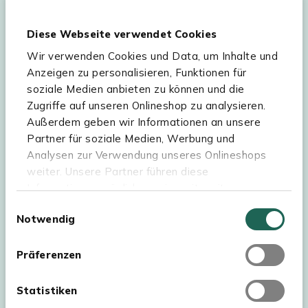
möglich.
Teilnahmebedingungen
Gutscheinaktion lesen.
Diese Webseite verwendet Cookies
Wir verwenden Cookies und Data, um Inhalte und
Hilfe & Service
Anzeigen zu personalisieren, Funktionen für
soziale Medien anbieten zu können und die
Sortiment
Zugriffe auf unseren Onlineshop zu analysieren.
Außerdem geben wir Informationen an unsere
Kees Smit Gartenmöbel
Partner für soziale Medien, Werbung und
Experience Stores XXL
Analysen zur Verwendung unseres Onlineshops
weiter. Unsere Partner führen diese
Informationen möglicherweise mit weiteren
Daten zusammen, die Sie ihnen bereitgestellt
Einwilligungsauswahl
Notwendig
haben oder die sie im Rahmen Ihrer Nutzung der
Dienste gesammelt haben. Für eine optimale
Webseite müssen Sie die Cookies akzeptieren.
Präferenzen
Klicken Sie dafür auf „OK“.
Statistiken