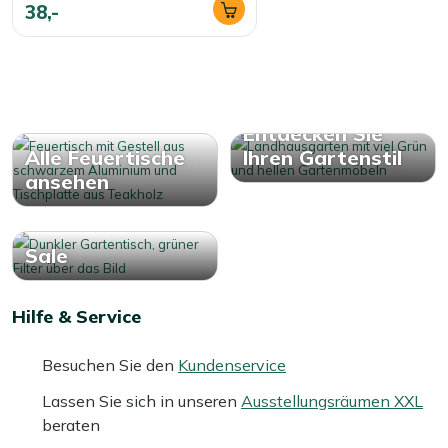
Durch das Maß von 125x102 cm ist genügend Platz
38,-
für Snacks und Gläser, ohne dass Sie etwas direkt an
die Flamme stellen müssen.
Wird mit Glasumrandung um den Brenner
geliefert:
Die Glasumrandung schützt die Flamme
etwas vor dem Wind und sorgt dafür, dass Ihre
Entdecken Sie
Gegenstände nicht zu nah ans Feuer rutschen.
Alle Feuertische
Ihren Gartenstil
ansehen
Mehr ansehen Gartentische
Mehr ansehen Feuertische
Sale
Hilfe & Service
Besuchen Sie den
Kundenservice
Lassen Sie sich in unseren
Ausstellungsräumen XXL
beraten