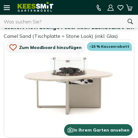
Kees
15 % Kassenrabatt auf die gesamte Kollektion
Mei
Smit
Suchen
War
Home
Gartentische
Gartenmöbel
Cosiloft Novi Lounge Feuertisch 125x102x50 cm
Camel Sand (Tischplatte = Stone Look) (inkl. Glas)
Sie haben keine Artikel in Ihrem Warenkorb.
-15 % Kassenrabatt
Zum Moodboard hinzufügen
In Ihrem Garten ansehen