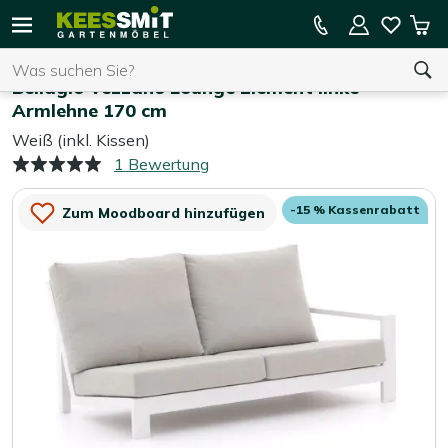
Kees
15 % Kassenrabatt auf die gesamte Kollektion
Mei
Smit
Suchen
War
Home
Gartenmöbel
Bellagio Vezzano Lounge Element linke
Armlehne 170 cm
Weiß (inkl. Kissen)
Sie haben keine Artikel in Ihrem Warenkorb.
1 Bewertung
-15 % Kassenrabatt
Zum Moodboard hinzufügen