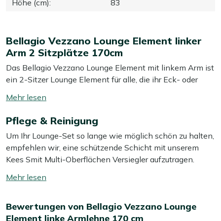
Höhe (cm)
:
83
Bellagio Vezzano Lounge Element linker
Arm 2 Sitzplätze 170cm
Das Bellagio Vezzano Lounge Element mit linkem Arm ist
ein 2-Sitzer Lounge Element für alle, die ihr Eck- oder
gerades Lounge-Set selbst zusammenstellen möchten.
Mehr
Das Element besteht aus Aluminium in Weiß, ist dadurch
lesen
leicht, rostfrei und pflegeleicht – so können Sie es ganz
Pflege & Reinigung
umschalten
einfach verschieben, wenn Sie Ihre Terrasse neu
Um Ihr Lounge-Set so lange wie möglich schön zu halten,
anordnen möchten. Die mitgelieferten grauen Kissen
empfehlen wir, eine schützende Schicht mit unserem
sorgen sofort für bequemen Sitzkomfort – Sie müssen
Kees Smit Multi-Oberflächen Versiegler aufzutragen.
nicht erst nach einzelnen Kissen suchen, die doch nicht
Dieser Versiegler weist Wasser und Schmutz ab, sodass
richtig passen. Dank der Länge von 170 cm sitzen zwei
Mehr
Ihr Lounge-Set länger sauber und schön bleibt. Ist Ihr
Personen angenehm großzügig, zum Beispiel mit einem
lesen
Lounge-Set schmutzig geworden? Wischen Sie es dann
Getränk und ein paar Häppchen dazu. Eine naheliegende
umschalten
Bewertungen von Bellagio Vezzano Lounge
mit einem Tuch und etwas grüner Seife ab. Wir
Wahl, wenn Sie Ihr bestehendes Vezzano Set erweitern
Element linke Armlehne 170 cm
empfehlen, Ihr Aluminium Lounge-Set mindestens