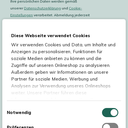
Ihre persönlichen Daten werden gemäß
unserer
Datenschutzerklärung
und
Cookie-
Einstellungen
verarbeitet. Abmeldung jederzeit
möglich.
Teilnahmebedingungen
Gutscheinaktion lesen.
Diese Webseite verwendet Cookies
Wir verwenden Cookies und Data, um Inhalte und
Hilfe & Service
Anzeigen zu personalisieren, Funktionen für
soziale Medien anbieten zu können und die
Sortiment
Zugriffe auf unseren Onlineshop zu analysieren.
Außerdem geben wir Informationen an unsere
Kees Smit Gartenmöbel
Partner für soziale Medien, Werbung und
Experience Stores XXL
Analysen zur Verwendung unseres Onlineshops
weiter. Unsere Partner führen diese
Informationen möglicherweise mit weiteren
Daten zusammen, die Sie ihnen bereitgestellt
Einwilligungsauswahl
Notwendig
haben oder die sie im Rahmen Ihrer Nutzung der
Dienste gesammelt haben. Für eine optimale
Webseite müssen Sie die Cookies akzeptieren.
Präferenzen