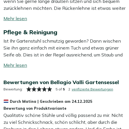
wenn Sie gerne lange draußen sitzen und sich bequem
zurücklehnen möchten. Die Rückenlehne ist etwas weiter
nach hinten geneigt als bei einem normalen Gartenstuhl,
Mehr
sodass Sie mit einem Buch oder einem Getränk richtig
lesen
entspannen können. Die blaue Aluminiumschale und das
Pflege & Reinigung
umschalten
Aluminiumgestell sorgen für einen stabilen Stuhl, der
Ist Ihr Gartenstuhl schmutzig geworden? Dann wischen
nicht rosten kann und kaum Pflege braucht. Die
Sie ihn ganz einfach mit einem Tuch und etwas grüner
beigefarbenen Kissen sind im Lieferumfang enthalten,
Seife ab. Dies ist in der Regel ausreichend, um Staub und
damit Sie es vom ersten Moment an schön weich und
Schmutz zu entfernen. Wir empfehlen, Ihren Gartenstuhl
bequem haben.
Mehr
mindestens zweimal im Jahr mit einem speziellen
lesen
Reiniger gründlich zu reinigen. Für das beste Ergebnis
Eigenschaften
umschalten
Bewertungen von Bellagio Valli Gartensessel
verwenden Sie dabei unseren Kees Smit Multi-
Lounge-Sitzposition:
die Rückenlehne ist weiter
Oberflächen Reiniger für das Gestell. Vermeiden Sie die
Bewertung:
5 of
5
2
verifizierte Bewertungen
nach hinten geneigt, ideal zum langen, entspannten
Verwendung eines Hochdruckreinigers, da dies das
Sitzen
Durch
Matina
|
Geschrieben am
24.12.2025
Material beschädigen kann.
Aluminiumgestell und Sitzschale:
stabil, leicht und
Bewertung von Produktvariante
Qualitativ schöne Stühle und völlig passend zu mir. Nicht
absolut rostfrei
Zusätzlicher Schutz
zu viel Schnickschnack, schön schlicht, aber durch die
Inklusive Kissen:
Sie sitzen sofort weich, ohne
Möchten Sie Ihren Gartenstuhl zusätzlich vor Wasser und
Drehung in den Lehnen etwas anders. Und die Farbe ist
zusätzliche Kissen kaufen zu müssen