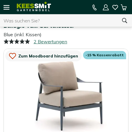
Kees
15 % Kassenrabatt auf die gesamte Kollektion
Mei
Smit
Suchen
War
Home
Gartenstühle
Gartenmöbel
Bellagio Valli Gartensessel
Blue (inkl. Kissen)
2 Bewertungen
Sie haben keine Artikel in Ihrem Warenkorb.
-15 % Kassenrabatt
Zum Moodboard hinzufügen