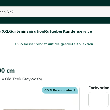
cht mehr auf Lager
e XXL
Garteninspiration
Ratgeber
Kundenservice
Menü
Menü
Menü
schließen
öffnen/schließen
öffnen/schließen
öffnen/schließe
15 % Kassenrabatt auf die gesamte Kollektion
00 cm
e = Old Teak Greywash)
Farbvarian
-15 % Kassenrabatt