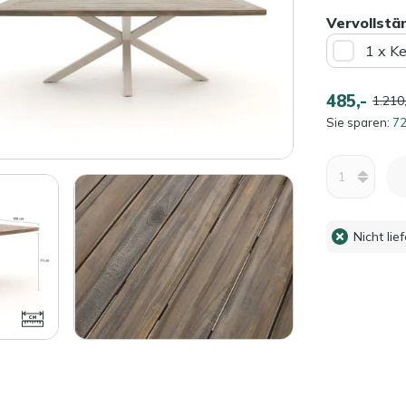
Vervollstä
1 x K
485,-
1.210,
Sie sparen:
72
Menge
Nicht lie