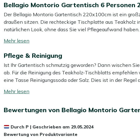
Bellagio Montorio Gartentisch 6 Personen
Der Bellagio Montorio Gartentisch 220x100cm ist ein großzü
draußen sitzen. Die rechteckige Tischplatte aus Teakholz in
natürlichen Look, ohne dass Sie viel Pflegeaufwand haben. D
sodass Sie den Tisch einfacher verschieben können, wenn
Mehr
haben Sie reichlich Platz für Schalen, Getränke und den etw
lesen
Dieser Tisch ist ideal, wenn Sie auf Ihrer Terrasse einen f
Pflege & Reinigung
umschalten
Ausstrahlung mögen.
Ist Ihr Gartentisch schmutzig geworden? Dann wischen Sie
ab. Für die Reinigung des Teakholz-Tischblatts empfehlen
Eigenschaften
eine Tasse Reinigungssoda oder Salz. Dies ist in der Regel
Großzügige Tischplatte von 220x100cm:
Teller, Töp
empfehlen, Ihren Gartentisch mindestens zweimal im Jahr mi
Mehr
mit 6 Personen essen.
beste Ergebnis verwenden Sie dabei unseren Kees Smit Teak
lesen
Geeignet für 6 Sitzplätze:
Alle haben ausreichend Ar
umschalten
haben.
Bewertungen von Bellagio Montorio Garte
Vermeiden Sie die Verwendung eines Hochdruckreinigers, d
Teakholzplatte in grauer Holzfarbe:
Das natürliche Ho
Ihren übrigen Gartenmöbeln kombinieren.
Zusätzlicher Schutz
Durch
P
|
Geschrieben am
29.05.2024
Aluminiumgestell in Beige:
Der Tisch ist stabil, aber 
Bewertung von Produktvariante
Möchten Sie Ihren Gartentisch zusätzlich vor Wasser und
Rechteckige Form:
Praktisch an einer Wand oder auf ei