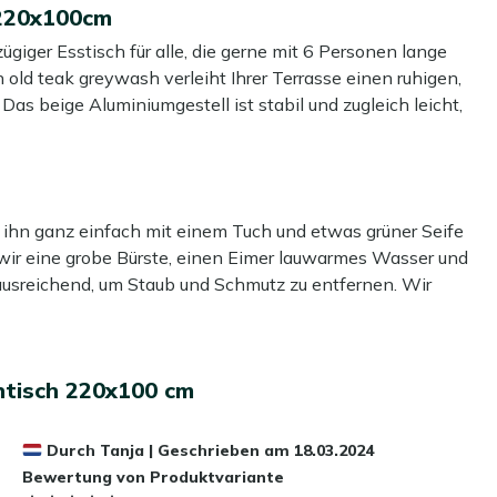
 220x100cm
giger Esstisch für alle, die gerne mit 6 Personen lange
 old teak greywash verleiht Ihrer Terrasse einen ruhigen,
as beige Aluminiumgestell ist stabil und zugleich leicht,
 Sie Ihre Terrasse neu gestalten möchten. Mit 220x100cm
as zu großen Salat, ohne dass der Tisch vollgestellt wirkt.
esten Platz für die Essecke haben und eine warme, zeitlose
 ihn ganz einfach mit einem Tuch und etwas grüner Seife
 wir eine grobe Bürste, einen Eimer lauwarmes Wasser und
 ausreichend, um Staub und Schmutz zu entfernen. Wir
fe und Getränke finden problemlos ihren Platz, wenn Sie
t einem speziellen Reiniger gründlich zu reinigen. Für das
 & Hartholz Reiniger für das Tischblatt.
mfreiheit, auch wenn Sie etwas größere Gartenstühle
ntisch 220x100 cm
a dies das Material beschädigen kann.
lz fühlt sich warm und robust an und lässt sich leicht mit
Durch
Tanja
|
Geschrieben am
18.03.2024
dennoch leicht genug, um ihn zu zweit zu versetzen.
Bewertung von Produktvariante
 Schmutz schützen? Dann empfehlen wir, eine schützende
ner schmalen Terrasse zu platzieren, Sie nutzen Ihren