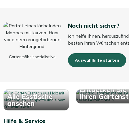
Noch nicht sicher?
Ich helfe Ihnen, herauszufin
besten Ihren Wünschen ents
Gartenmöbelspezialist Ivo
Auswahlhilfe starten
Entdecken Sie
Alle Esstische
Ihren Gartensti
ansehen
Hilfe & Service