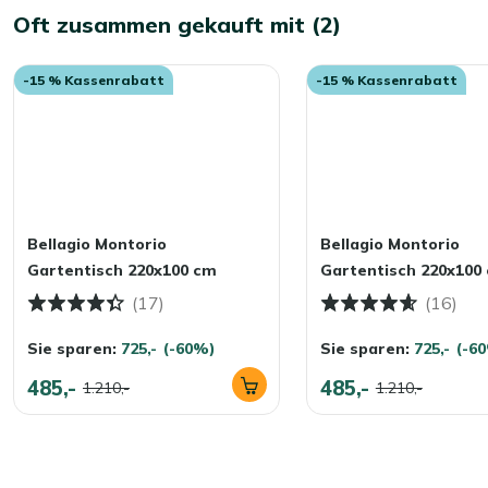
Oft zusammen gekauft mit (2)
-15 % Kassenrabatt
-15 % Kassenrabatt
Bellagio Montorio
Bellagio Montorio
Gartentisch 220x100 cm
Gartentisch 220x100
(17)
(16)
Sie sparen:
725,-
(-60%)
Sie sparen:
725,-
(-6
485,-
485,-
1.210,-
1.210,-