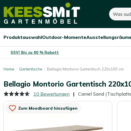
Kees
485,-
1.210,-
Suchen
Dieses Produkt ist ni
Smit
Sie sparen:
725,-
(-60%)
Gartenmöbel
Produktauswahl
Outdoor-Momente
Ausstellungsräum
Menü
Menü
Menü
öffnen/schließen
öffnen/schließen
öffnen/
SSV! Bis zu 60 % Rabatt
Home
Gartentische
Bellagio Montorio Gartentisch 220x100 cm
Bellagio Montorio Gartentisch 220x1
10 Bewertungen
Camel Sand (Tischplatt
Zum Moodboard hinzufügen