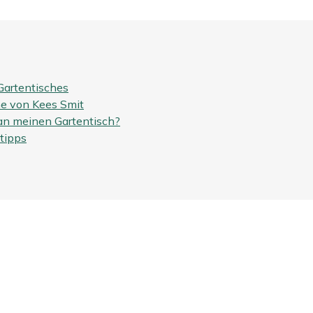
 Gartentisches
he von Kees Smit
an meinen Gartentisch?
etipps