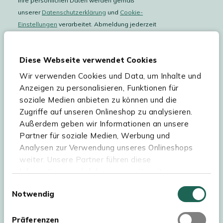
Ihre persönlichen Daten werden gemäß
unserer
Datenschutzerklärung
und
Cookie-
Einstellungen
verarbeitet. Abmeldung jederzeit
möglich.
Teilnahmebedingungen
Gutscheinaktion lesen.
Diese Webseite verwendet Cookies
Wir verwenden Cookies und Data, um Inhalte und
Hilfe & Service
Anzeigen zu personalisieren, Funktionen für
soziale Medien anbieten zu können und die
Sortiment
Zugriffe auf unseren Onlineshop zu analysieren.
Außerdem geben wir Informationen an unsere
Kees Smit Gartenmöbel
Partner für soziale Medien, Werbung und
Experience Stores XXL
Analysen zur Verwendung unseres Onlineshops
weiter. Unsere Partner führen diese
Informationen möglicherweise mit weiteren
Daten zusammen, die Sie ihnen bereitgestellt
Einwilligungsauswahl
Notwendig
haben oder die sie im Rahmen Ihrer Nutzung der
Dienste gesammelt haben. Für eine optimale
Webseite müssen Sie die Cookies akzeptieren.
Präferenzen