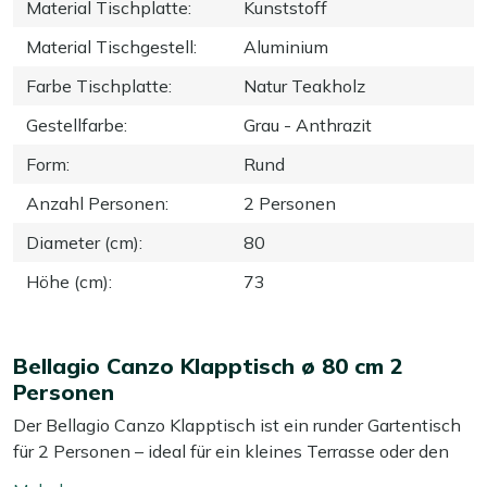
Material Tischplatte
:
Kunststoff
Material Tischgestell
:
Aluminium
Farbe Tischplatte
:
Natur Teakholz
Gestellfarbe
:
Grau - Anthrazit
Form
:
Rund
Anzahl Personen
:
2 Personen
Diameter (cm)
:
80
Höhe (cm)
:
73
Bellagio Canzo Klapptisch ø 80 cm 2
Personen
Der Bellagio Canzo Klapptisch ist ein runder Gartentisch
für 2 Personen – ideal für ein kleines Terrasse oder den
Balkon, wenn Sie trotzdem draußen essen oder etwas