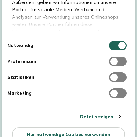
Außerdem geben wir Informationen an unsere
Kees Smit Gartenmöbel
Partner für soziale Medien, Werbung und
Experience Stores XXL
Analysen zur Verwendung unseres Onlineshops
weiter. Unsere Partner führen diese
Informationen möglicherweise mit weiteren
Daten zusammen, die Sie ihnen bereitgestellt
Einwilligungsauswahl
Notwendig
haben oder die sie im Rahmen Ihrer Nutzung der
Dienste gesammelt haben. Für eine optimale
Webseite müssen Sie die Cookies akzeptieren.
Präferenzen
Klicken Sie dafür auf „OK“.
Statistiken
Marketing
Urheberrecht © 2026 - Kees Smit Tuinmeubelen
AGB
Details zeigen
Datenschutz
Impressum
Widerrufsbelehrung
Nur notwendige Cookies verwenden