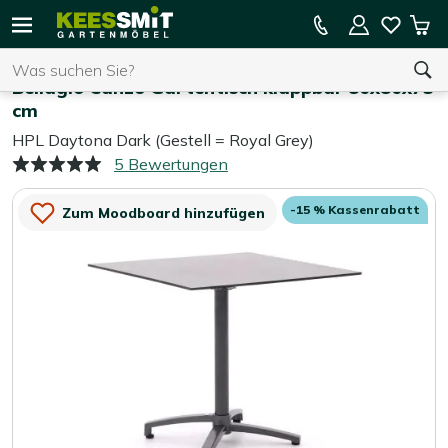
Kees
15 % Kassenrabatt auf die gesamte Kollektion
Mei
Smit
Suchen
War
Home
Gartentische
Gartenmöbel
Bellagio Canzo Gartentisch klappbar 80x80x73
cm
HPL Daytona Dark (Gestell = Royal Grey)
Sie haben keine Artikel in Ihrem Warenkorb.
5 Bewertungen
-15 % Kassenrabatt
Zum Moodboard hinzufügen