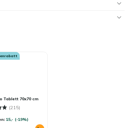
senrabatt
o Tablett 70x70 cm
(215)
en:
15,-
(-19%)