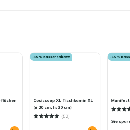
-15 % Kassenrabatt
-15 % Kas
rflächen
Cosiscoop XL Tischkamin XL
Manifest
(ø 20 cm, h: 30 cm)
(52)
Sie spar