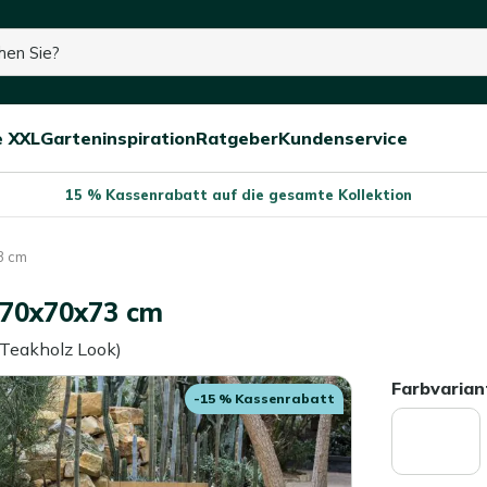
e XXL
Garteninspiration
Ratgeber
Kundenservice
Menü
Menü
Menü
schließen
öffnen/schließen
öffnen/schließen
öffnen/schließe
15 % Kassenrabatt auf die gesamte Kollektion
3 cm
r 70x70x73 cm
 Teakholz Look)
Farbvarian
-15 % Kassenrabatt