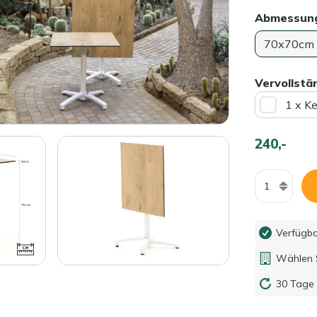
Abmessun
70x70cm
Vervollstä
1 x K
240,-
Menge
Verfügb
Wählen S
30 Tage 