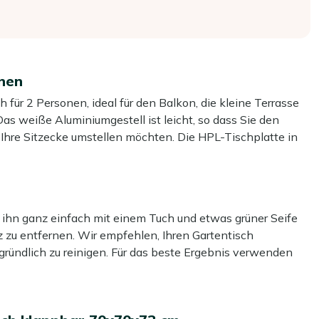
onen
 für 2 Personen, ideal für den Balkon, die kleine Terrasse
Das weiße Aluminiumgestell ist leicht, so dass Sie den
hre Sitzecke umstellen möchten. Die HPL-Tischplatte in
, jedoch ohne den entsprechenden Pflegeaufwand. Mit
 ein Abendessen zu zweit, ohne dass der Tisch die ganze
ihn einfach an die Wand oder in den Schuppen stellen –
 ihn ganz einfach mit einem Tuch und etwas grüner Seife
z zu entfernen. Wir empfehlen, Ihren Gartentisch
gründlich zu reinigen. Für das beste Ergebnis verwenden
Tisch einfach zusammen und stellen ihn platzsparend weg
r die Tischplatte. Vermeiden Sie die Verwendung eines
.
 Schleppen um, wenn Sie kurz in die Sonne oder lieber in