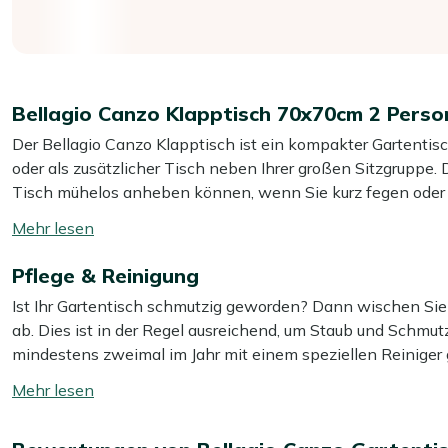
Bellagio Canzo Klapptisch 70x70cm 2 Pers
Der Bellagio Canzo Klapptisch ist ein kompakter Gartentisch
oder als zusätzlicher Tisch neben Ihrer großen Sitzgruppe. 
Tisch mühelos anheben können, wenn Sie kurz fegen oder I
Teak-Optik bietet Ihnen die warme Ausstrahlung von Holz
Mehr
seinem Maß von 70x70 cm haben Sie ausreichend Platz für
lesen
Terrasse einnimmt. Klappen Sie ihn zusammen, können Sie 
Pflege & Reinigung
umschalten
praktisch, wenn Sie nicht viel Stauraum haben.
Ist Ihr Gartentisch schmutzig geworden? Dann wischen Sie
ab. Dies ist in der Regel ausreichend, um Staub und Schmut
Eigenschaften
mindestens zweimal im Jahr mit einem speziellen Reiniger 
Klappbares Gestell:
Nach dem Essen klappen Sie den 
Sie dabei unseren Kees Smit Multi-Oberflächen Reiniger fü
Mehr
– ideal, wenn Ihr Balkon nicht allzu groß ist.
Hochdruckreinigers, da dies das Material beschädigen kann
lesen
Leichtes Aluminiumgestell:
Sie stellen den Tisch ohne
umschalten
den Schatten wechseln möchten.