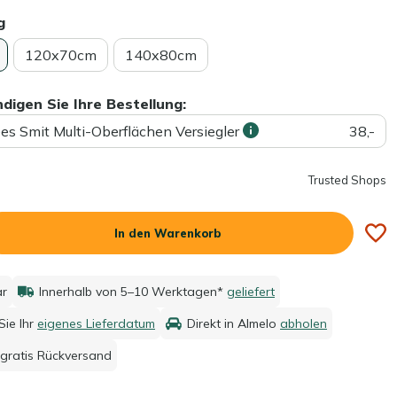
g
120x70cm
140x80cm
ndigen Sie Ihre Bestellung:
ees Smit Multi-Oberflächen Versiegler
38,-
Trusted Shops
In den Warenkorb
ar
Innerhalb von 5–10 Werktagen*
geliefert
ie Ihr
eigenes Lieferdatum
Direkt in Almelo
abholen
gratis Rückversand