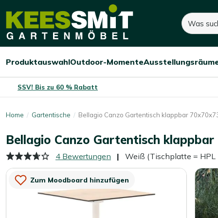
Kees
Suchen
240,-
Smit
Gartenmöbel
Produktauswahl
Outdoor-Momente
Ausstellungsräum
Menü
Menü
Menü
öffnen/schließen
öffnen/schließen
öffnen/
SSV! Bis zu 60 % Rabatt
Home
Gartentische
Bellagio Canzo Gartentisch klappbar 70x70x7
Bellagio Canzo Gartentisch klappba
4 Bewertungen
Weiß (Tischplatte = HPL
Zum Moodboard hinzufügen