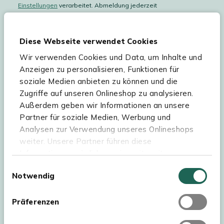
Einstellungen
verarbeitet. Abmeldung jederzeit
möglich.
Teilnahmebedingungen
Gutscheinaktion lesen.
Diese Webseite verwendet Cookies
Wir verwenden Cookies und Data, um Inhalte und
Hilfe & Service
Anzeigen zu personalisieren, Funktionen für
soziale Medien anbieten zu können und die
Sortiment
Zugriffe auf unseren Onlineshop zu analysieren.
Außerdem geben wir Informationen an unsere
Kees Smit Gartenmöbel
Partner für soziale Medien, Werbung und
Experience Stores XXL
Analysen zur Verwendung unseres Onlineshops
weiter. Unsere Partner führen diese
Informationen möglicherweise mit weiteren
Daten zusammen, die Sie ihnen bereitgestellt
Einwilligungsauswahl
Notwendig
haben oder die sie im Rahmen Ihrer Nutzung der
Dienste gesammelt haben. Für eine optimale
Webseite müssen Sie die Cookies akzeptieren.
Präferenzen
Klicken Sie dafür auf „OK“.