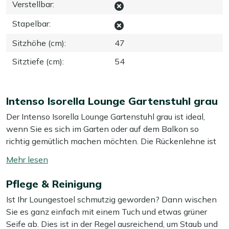
Verstellbar
:
Stapelbar
:
Sitzhöhe (cm)
:
47
Sitztiefe (cm)
:
54
Intenso Isorella Lounge Gartenstuhl grau
Der Intenso Isorella Lounge Gartenstuhl grau ist ideal,
wenn Sie es sich im Garten oder auf dem Balkon so
richtig gemütlich machen möchten. Die Rückenlehne ist
etwas weiter nach hinten geneigt, dadurch sitzen Sie
Mehr
automatisch entspannter als auf einem Gartenstuhl. Das
lesen
Polyrattan-Geflecht bietet Ihnen eine stabile Sitzfläche,
Pflege & Reinigung
umschalten
während die mitgelieferten grauen Kissen für
Ist Ihr Loungestoel schmutzig geworden? Dann wischen
zusätzlichen Komfort sorgen, wenn Sie länger relaxen.
Sie es ganz einfach mit einem Tuch und etwas grüner
Polyrattan ist feuchtigkeitsbeständig und leicht, so
Seife ab. Dies ist in der Regel ausreichend, um Staub und
können Sie den Stuhl ganz einfach zur Seite stellen und