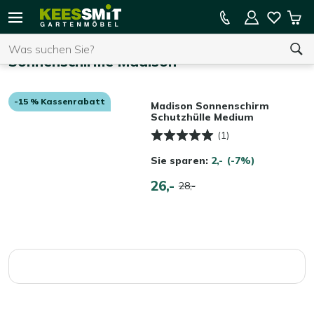
Kees
15 % Kassenrabatt auf die gesamte Kollektion
Mei
Smit
Suchen
War
Startseite
Gartenmöbel
Sonnenschirme Madison
-15 % Kassenrabatt
Sie haben keine Artikel in Ihrem Warenkorb.
Madison Sonnenschirm
Schutzhülle Medium
(1)
Sie sparen:
2,-
(-7%)
26,-
28,-