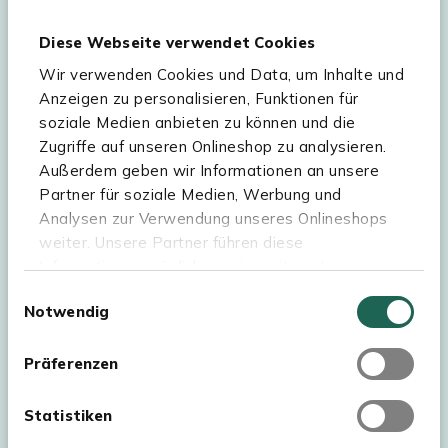
unserer
Datenschutzerklärung
und
Cookie-
Diese Webseite verwendet Cookies
Einstellungen
verarbeitet. Abmeldung jederzeit
möglich.
Teilnahmebedingungen
Gutscheinaktion lesen.
Wir verwenden Cookies und Data, um Inhalte und
Anzeigen zu personalisieren, Funktionen für
soziale Medien anbieten zu können und die
Zugriffe auf unseren Onlineshop zu analysieren.
Hilfe & Service
Außerdem geben wir Informationen an unsere
Partner für soziale Medien, Werbung und
Sortiment
Analysen zur Verwendung unseres Onlineshops
weiter. Unsere Partner führen diese
Kees Smit Gartenmöbel
Informationen möglicherweise mit weiteren
Experience Stores XXL
Daten zusammen, die Sie ihnen bereitgestellt
Einwilligungsauswahl
Notwendig
haben oder die sie im Rahmen Ihrer Nutzung der
Dienste gesammelt haben. Für eine optimale
Webseite müssen Sie die Cookies akzeptieren.
Präferenzen
Klicken Sie dafür auf „OK“.
Statistiken