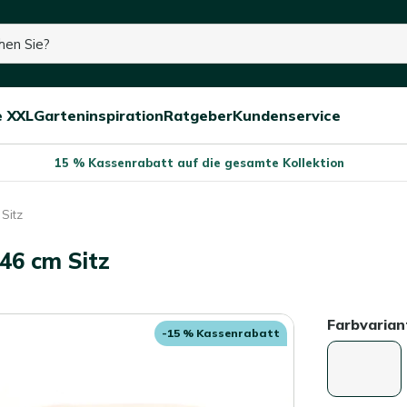
Lager
e XXL
Garteninspiration
Ratgeber
Kundenservice
Menü
Menü
Menü
schließen
öffnen/schließen
öffnen/schließen
öffnen/schließe
15 % Kassenrabatt auf die gesamte Kollektion
Sitz
46 cm Sitz
Farbvarian
-15 % Kassenrabatt