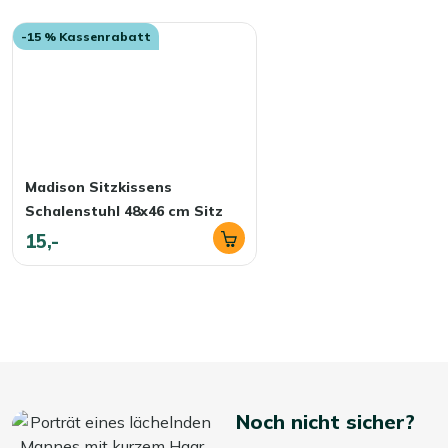
auf. So bleiben Ihre Kissen länger schön!
-15 % Kassenrabatt
Madison Sitzkissens
Schalenstuhl 48x46 cm Sitz
15,-
Noch nicht sicher?