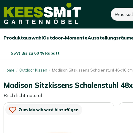
Kees
Suchen
15,-
Dieses Produkt ist nicht mehr auf 
Smit
Gartenmöbel
Produktauswahl
Outdoor-Momente
Ausstellungsräum
Menü
Menü
Menü
öffnen/schließen
öffnen/schließen
öffnen/
SSV! Bis zu 60 % Rabatt
Home
Outdoor Kissen
Madison Sitzkissens Schalenstuhl 48x46 cm 
Madison Sitzkissens Schalenstuhl 48x
Brich licht natural
Zum Moodboard hinzufügen