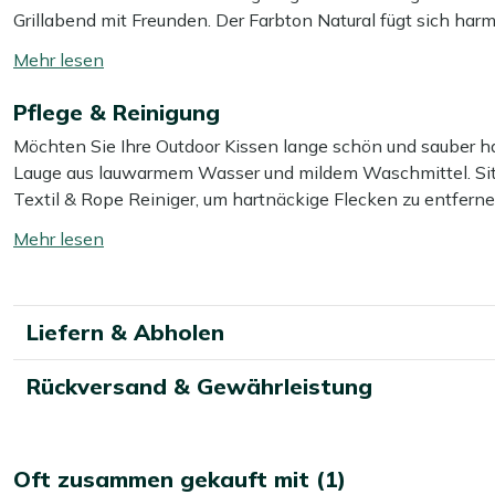
Grillabend mit Freunden. Der Farbton Natural fügt sich ha
sich besonders gut für Stühle mit einer festen Sitzfläche, d
Mehr
Bezug nicht abnehmbar ist, was die Pflege vereinfacht.
lesen
Pflege & Reinigung
umschalten
Mehr ansehen Outdoor Kissen
Möchten Sie Ihre Outdoor Kissen lange schön und sauber ha
Mehr ansehen Sitzkissen Outdoor
Lauge aus lauwarmem Wasser und mildem Waschmittel. Sitz
Textil & Rope Reiniger, um hartnäckige Flecken zu entferne
im Schatten trocknen, um zu vermeiden, dass die Farben au
Mehr
lesen
Möchten Sie sich die Pflege noch einfacher machen? Dann
umschalten
Smit Textil & Rope Versiegler aufzutragen. Dieser wirkt w
Liefern & Abholen
gut geschützt sind – das erspart Ihnen viel Reinigungsarbeit
Können meine Outdoor Kissen das ganze Ja
Rückversand & Gewährleistung
Es ist besser, Ihre Kissen einzulagern, wenn Sie sie nicht
Feuchtigkeit aufnehmen, was zu Abnutzung oder Schimmel 
Oft zusammen gekauft mit (1)
Kissen in den Herbst- und Wintermonaten im Innenbereich