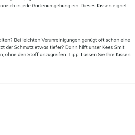
rmonisch in jede Gartenumgebung ein. Dieses Kissen eignet
a es den Sitzkomfort deutlich erhöht. Beachten Sie, dass der
lten? Bei leichten Verunreinigungen genügt oft schon eine
t der Schmutz etwas tiefer? Dann hilft unser Kees Smit
n, ohne den Stoff anzugreifen. Tipp: Lassen Sie Ihre Kissen
sbleichen.
 empfehlen wir, eine schützende Schicht mit unserem Kees
asser- und schmutzabweisend, sodass Ihre Outdoor Kissen
!
hr über draußen bleiben?
 nutzen. Selbst wasserabweisende Stoffe können mit der Zeit
führen kann. Unsere Empfehlung? Lagern Sie Ihre Outdoor
 oder bewahren Sie sie in einer wasserdichten Gartenbox