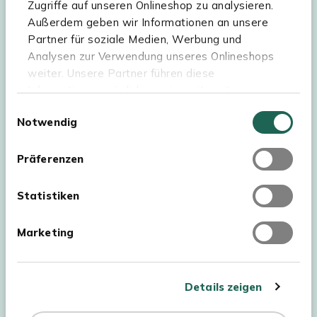
Zugriffe auf unseren Onlineshop zu analysieren.
Außerdem geben wir Informationen an unsere
Kees Smit Gartenmöbel
Partner für soziale Medien, Werbung und
Experience Stores XXL
Analysen zur Verwendung unseres Onlineshops
weiter. Unsere Partner führen diese
Informationen möglicherweise mit weiteren
Daten zusammen, die Sie ihnen bereitgestellt
Einwilligungsauswahl
Notwendig
haben oder die sie im Rahmen Ihrer Nutzung der
Dienste gesammelt haben. Für eine optimale
Webseite müssen Sie die Cookies akzeptieren.
Präferenzen
Klicken Sie dafür auf „OK“.
Statistiken
Marketing
Urheberrecht © 2026 - Kees Smit Tuinmeubelen
AGB
Details zeigen
Datenschutz
Impressum
Widerrufsbelehrung