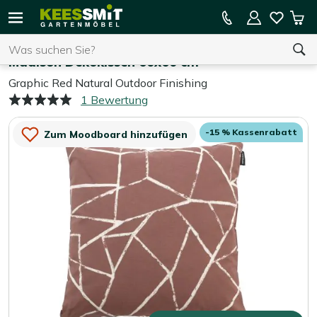
Kees
15 % Kassenrabatt auf die gesamte Kollektion
Mei
Smit
Suchen
War
Home
Outdoor Kissen
Gartenmöbel
Madison Dekokissen 60x60 cm
Graphic Red Natural Outdoor Finishing
1 Bewertung
Sie haben keine Artikel in Ihrem Warenkorb.
-15 % Kassenrabatt
Zum Moodboard hinzufügen