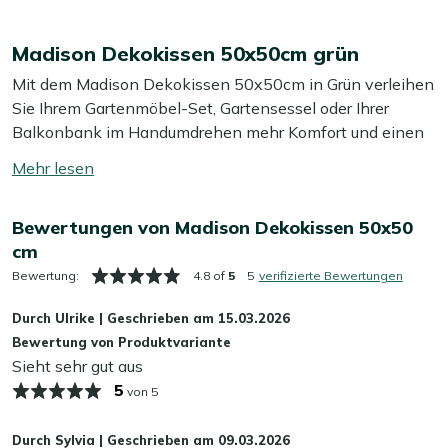
Madison Dekokissen 50x50cm grün
Mit dem Madison Dekokissen 50x50cm in Grün verleihen
Sie Ihrem Gartenmöbel-Set, Gartensessel oder Ihrer
Balkonbank im Handumdrehen mehr Komfort und einen
frischen Look. Das quadratische Format von 50x50cm ist
Mehr
angenehm großzügig und bietet stabilen Halt im Rücken
lesen
oder lädt zum entspannten Zurücklehnen ein. Dank der
umschalten
Bewertungen von Madison Dekokissen 50x50
Mischung aus Baumwolle und Polyester fühlt sich das
cm
Kissen weich an und bleibt dennoch formstabil. Im
Lounge-Set sorgt es für zusätzliche Unterstützung im
Bewertung:
4.8 of
5
5
verifizierte Bewertungen
Rücken, auf der Gartenbank lassen sich mehrere gut
Durch
Ulrike
|
Geschrieben am
15.03.2026
kombinieren, oder Sie mischen es mit anderen Kissen,
Bewertung von Produktvariante
wenn Sie Abwechslung bei Farben und Atmosphäre
Sieht sehr gut aus
mögen. Tipp: Lagern Sie Ihre Kissen im Herbst am besten
5
von 5
drinnen, so bleiben sie länger schön. Lassen Sie nasse
Kissen außerdem nicht in der prallen Sonne trocknen, so
Durch
Sylvia
|
Geschrieben am
09.03.2026
vermeiden Sie unnötige Verfärbungen.