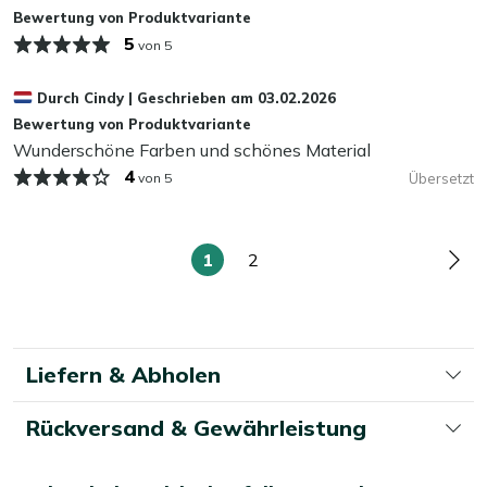
Bewertung von Produktvariante
5
Mehr ansehen Outdoor Kissen
von 5
Mehr ansehen Dekokissen
Durch
Cindy
|
Geschrieben am
03.02.2026
Bewertung von Produktvariante
Wunderschöne Farben und schönes Material
4
von 5
Übersetzt
1
2
Sie
Seite
Seit
lesen
gerade
die
Liefern & Abholen
Seite
Rückversand & Gewährleistung