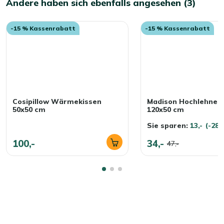
Andere haben sich ebenfalls angesehen (3)
-15 % Kassenrabatt
-15 % Kassenrabatt
Cosipillow Wärmekissen
Madison Hochlehner 
50x50 cm
120x50 cm
Sie sparen:
13,-
(-28
100,-
34,-
47,-